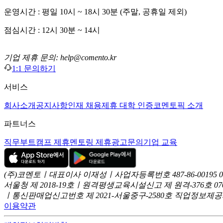
운영시간 : 평일 10시 ~ 18시 30분 (주말, 공휴일 제외)
점심시간 : 12시 30분 ~ 14시
기업 제휴 문의: help@comento.kr
1:1 문의하기
서비스
회사소개
공지사항
인재 채용
제휴 대학 인증
코멘토픽 소개
파트너스
직무부트캠프 제휴
멘토링 제휴
광고문의
기업 교육
(주)코멘토ㅣ대표이사 이재성ㅣ사업자등록번호 487-86-00195
서울청 제 2018-19호ㅣ원격평생교육시설신고 제 원격-376호
07
ㅣ통신판매업신고번호 제 2021-서울중구-2580호
직업정보제공사업
이용약관