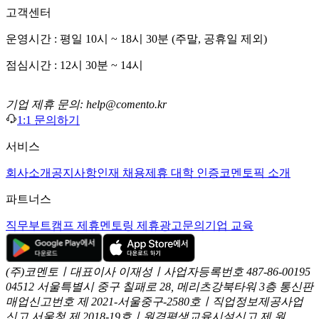
고객센터
운영시간 : 평일 10시 ~ 18시 30분 (주말, 공휴일 제외)
점심시간 : 12시 30분 ~ 14시
기업 제휴 문의: help@comento.kr
1:1 문의하기
서비스
회사소개
공지사항
인재 채용
제휴 대학 인증
코멘토픽 소개
파트너스
직무부트캠프 제휴
멘토링 제휴
광고문의
기업 교육
(주)코멘토ㅣ대표이사 이재성ㅣ사업자등록번호 487-86-00195
04512 서울특별시 중구 칠패로 28, 메리츠강북타워 3층
통신판
매업신고번호 제 2021-서울중구-2580호ㅣ직업정보제공사업
신고
서울청 제 2018-19호ㅣ원격평생교육시설신고 제 원