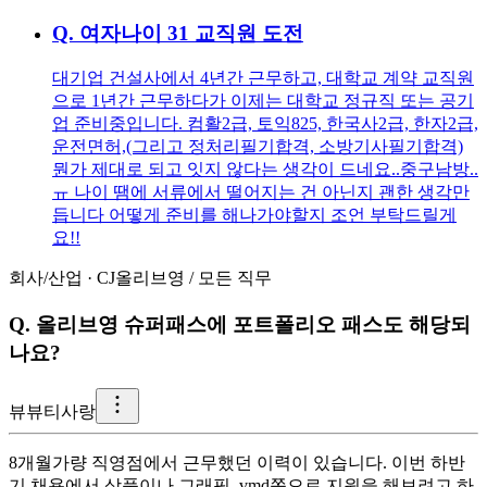
Q.
여자나이 31 교직원 도전
대기업 건설사에서 4년간 근무하고, 대학교 계약 교직원
으로 1년간 근무하다가 이제는 대학교 정규직 또는 공기
업 준비중입니다. 컴활2급, 토익825, 한국사2급, 한자2급,
운전면허,(그리고 정처리필기합격, 소방기사필기합격)
뭔가 제대로 되고 잇지 않다는 생각이 드네요..중구남방..
ㅠ 나이 땜에 서류에서 떨어지는 건 아닌지 괜한 생각만
듭니다 어떻게 준비를 해나가야할지 조언 부탁드릴게
요!!
회사/산업
·
CJ올리브영
/
모든 직무
Q.
올리브영 슈퍼패스에 포트폴리오 패스도 해당되
나요?
뷰
뷰티사랑
8개월가량 직영점에서 근무했던 이력이 있습니다. 이번 하반
기 채용에서 상품이나 그래픽, vmd쪽으로 지원을 해보려고 하