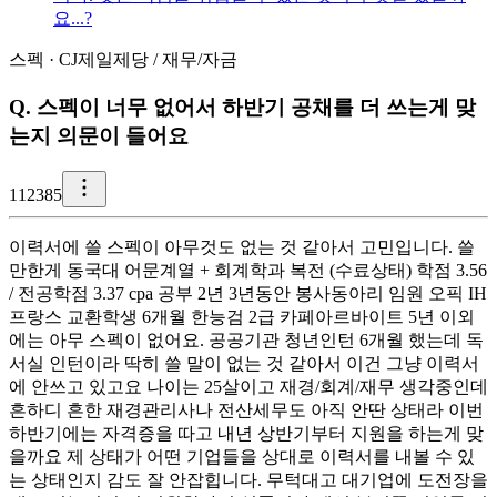
요...?
스펙
·
CJ제일제당
/
재무/자금
Q.
스펙이 너무 없어서 하반기 공채를 더 쓰는게 맞
는지 의문이 들어요
1
12385
이력서에 쓸 스펙이 아무것도 없는 것 같아서 고민입니다. 쓸
만한게 동국대 어문계열 + 회계학과 복전 (수료상태) 학점 3.56
/ 전공학점 3.37 cpa 공부 2년 3년동안 봉사동아리 임원 오픽 IH
프랑스 교환학생 6개월 한능검 2급 카페아르바이트 5년 이외
에는 아무 스펙이 없어요. 공공기관 청년인턴 6개월 했는데 독
서실 인턴이라 딱히 쓸 말이 없는 것 같아서 이건 그냥 이력서
에 안쓰고 있고요 나이는 25살이고 재경/회계/재무 생각중인데
흔하디 흔한 재경관리사나 전산세무도 아직 안딴 상태라 이번
하반기에는 자격증을 따고 내년 상반기부터 지원을 하는게 맞
을까요 제 상태가 어떤 기업들을 상대로 이력서를 내볼 수 있
는 상태인지 감도 잘 안잡힙니다. 무턱대고 대기업에 도전장을