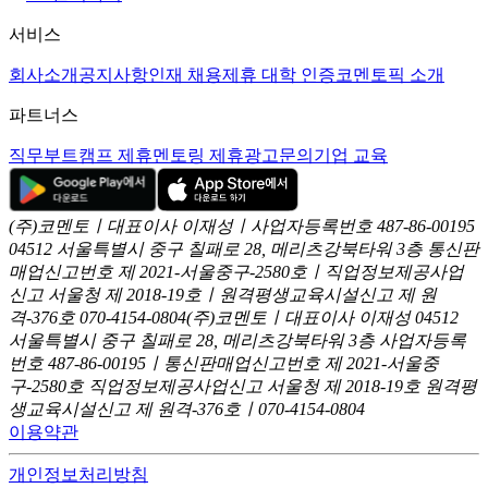
서비스
회사소개
공지사항
인재 채용
제휴 대학 인증
코멘토픽 소개
파트너스
직무부트캠프 제휴
멘토링 제휴
광고문의
기업 교육
(주)코멘토ㅣ대표이사 이재성ㅣ사업자등록번호 487-86-00195
04512 서울특별시 중구 칠패로 28, 메리츠강북타워 3층
통신판
매업신고번호 제 2021-서울중구-2580호ㅣ직업정보제공사업
신고
서울청 제 2018-19호ㅣ원격평생교육시설신고 제 원
격-376호
070-4154-0804
(주)코멘토ㅣ대표이사 이재성
04512
서울특별시 중구 칠패로 28, 메리츠강북타워 3층
사업자등록
번호 487-86-00195ㅣ통신판매업신고번호 제 2021-서울중
구-2580호
직업정보제공사업신고 서울청 제 2018-19호
원격평
생교육시설신고 제 원격-376호ㅣ070-4154-0804
이용약관
개인정보처리방침