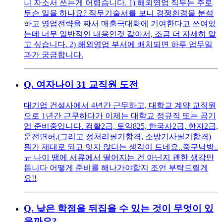
니 자소서 쓰는게 어렵습니다. 1) 해외영업 직무는 주로
무슨 일을 하나요? 직무기술서를 보니 경쟁환경을 분석
하고 영업전략을 짜서 매출극대화에 기여한다고 쓰여있
는데 너무 일반적인 내용인것 같아서, 조금 더 자세히 알
고 싶습니다. 2) 해외영업 부서에 배치되면 하루 업무일
과가 궁금합니다.
Q.
여자나이 31 교직원 도전
대기업 건설사에서 4년간 근무하고, 대학교 계약 교직원
으로 1년간 근무하다가 이제는 대학교 정규직 또는 공기
업 준비중입니다. 컴활2급, 토익825, 한국사2급, 한자2급,
운전면허,(그리고 정처리필기합격, 소방기사필기합격)
뭔가 제대로 되고 잇지 않다는 생각이 드네요..중구남방..
ㅠ 나이 땜에 서류에서 떨어지는 건 아닌지 괜한 생각만
듭니다 어떻게 준비를 해나가야할지 조언 부탁드릴게
요!!
Q.
낮은 학점을 뒤집을 수 있는 것이 무엇이 있
을까요?