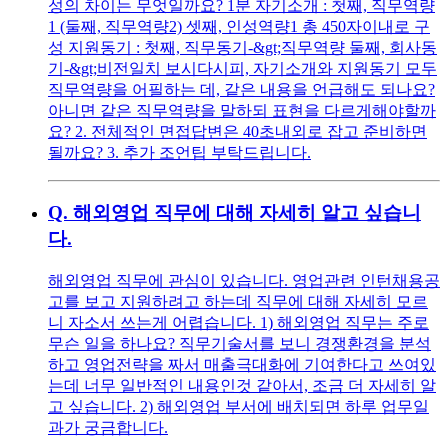
성의 차이는 무엇일까요? 1분 자기소개 : 첫째, 직무역량
1 (둘째, 직무역량2) 셋째, 인성역량1 총 450자이내로 구
성 지원동기 : 첫째, 직무동기-&gt;직무역량 둘째, 회사동
기-&gt;비전일치 보시다시피, 자기소개와 지원동기 모두
직무역량을 어필하는 데, 같은 내용을 언급해도 되나요?
아니면 같은 직무역량을 말하되 표현을 다르게해야할까
요? 2. 전체적인 면접답변은 40초내외로 잡고 준비하면
될까요? 3. 추가 조언팁 부탁드립니다.
Q.
해외영업 직무에 대해 자세히 알고 싶습니
다.
해외영업 직무에 관심이 있습니다. 영업관련 인턴채용공
고를 보고 지원하려고 하는데 직무에 대해 자세히 모르
니 자소서 쓰는게 어렵습니다. 1) 해외영업 직무는 주로
무슨 일을 하나요? 직무기술서를 보니 경쟁환경을 분석
하고 영업전략을 짜서 매출극대화에 기여한다고 쓰여있
는데 너무 일반적인 내용인것 같아서, 조금 더 자세히 알
고 싶습니다. 2) 해외영업 부서에 배치되면 하루 업무일
과가 궁금합니다.