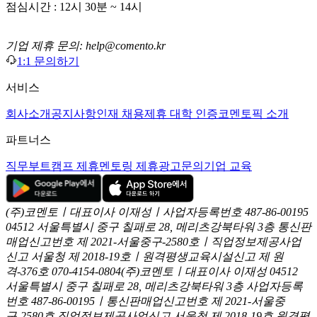
점심시간 : 12시 30분 ~ 14시
기업 제휴 문의: help@comento.kr
1:1 문의하기
서비스
회사소개
공지사항
인재 채용
제휴 대학 인증
코멘토픽 소개
파트너스
직무부트캠프 제휴
멘토링 제휴
광고문의
기업 교육
(주)코멘토ㅣ대표이사 이재성ㅣ사업자등록번호 487-86-00195
04512 서울특별시 중구 칠패로 28, 메리츠강북타워 3층
통신판
매업신고번호 제 2021-서울중구-2580호ㅣ직업정보제공사업
신고
서울청 제 2018-19호ㅣ원격평생교육시설신고 제 원
격-376호
070-4154-0804
(주)코멘토ㅣ대표이사 이재성
04512
서울특별시 중구 칠패로 28, 메리츠강북타워 3층
사업자등록
번호 487-86-00195ㅣ통신판매업신고번호 제 2021-서울중
구-2580호
직업정보제공사업신고 서울청 제 2018-19호
원격평