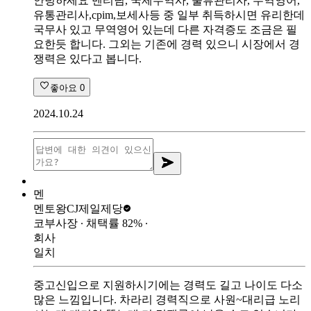
안녕하세요 멘티님, 국제무역사, 물류관리사, 무역영어,
유통관리사,cpim,보세사등 중 일부 취득하시면 유리한데
국무사 있고 무역영어 있는데 다른 자격증도 조금은 필
요한듯 합니다. 그외는 기존에 경력 있으니 시장에서 경
쟁력은 있다고 봅니다.
좋아요
0
2024.10.24
멘
멘토왕
CJ제일제당
코부사장
∙ 채택률
82
%
∙
회사
일치
중고신입으로 지원하시기에는 경력도 길고 나이도 다소
많은 느낌입니다. 차라리 경력직으로 사원~대리급 노리