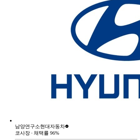
남양연구소
현대자동차
코사장
∙ 채택률
96
%