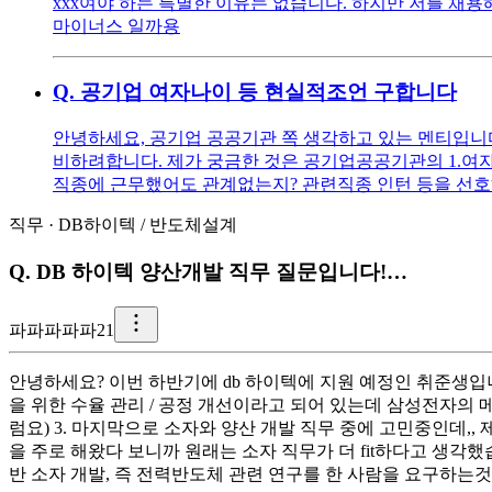
xxx여야 하는 특별한 이유는 없습니다. 하지만 저를 채용해
마이너스 일까용
Q.
공기업 여자나이 등 현실적조언 구합니다
안녕하세요, 공기업 공공기관 쪽 생각하고 있는 멘티입니다 ^^
비하려합니다. 제가 궁금한 것은 공기업공공기관의 1.여자
직종에 근무했어도 관계없는지? 관련직종 인턴 등을 선호
직무
·
DB하이텍
/
반도체설계
Q.
DB 하이텍 양산개발 직무 질문입니다!…
파
파파파파21
안녕하세요? 이번 하반기에 db 하이텍에 지원 예정인 취준생입니
을 위한 수율 관리 / 공정 개선이라고 되어 있는데 삼성전자의 메
럼요) 3. 마지막으로 소자와 양산 개발 직무 중에 고민중인데,,
을 주로 해왔다 보니까 원래는 소자 직무가 더 fit하다고 생각했
반 소자 개발, 즉 전력반도체 관련 연구를 한 사람을 요구하는것