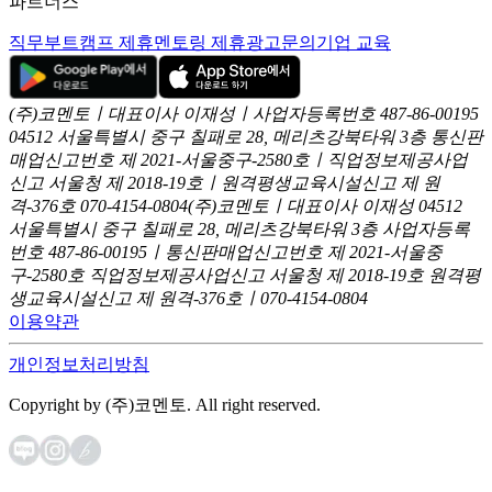
파트너스
직무부트캠프 제휴
멘토링 제휴
광고문의
기업 교육
(주)코멘토ㅣ대표이사 이재성ㅣ사업자등록번호 487-86-00195
04512 서울특별시 중구 칠패로 28, 메리츠강북타워 3층
통신판
매업신고번호 제 2021-서울중구-2580호ㅣ직업정보제공사업
신고
서울청 제 2018-19호ㅣ원격평생교육시설신고 제 원
격-376호
070-4154-0804
(주)코멘토ㅣ대표이사 이재성
04512
서울특별시 중구 칠패로 28, 메리츠강북타워 3층
사업자등록
번호 487-86-00195ㅣ통신판매업신고번호 제 2021-서울중
구-2580호
직업정보제공사업신고 서울청 제 2018-19호
원격평
생교육시설신고 제 원격-376호ㅣ070-4154-0804
이용약관
개인정보처리방침
Copyright by (주)코멘토. All right reserved.