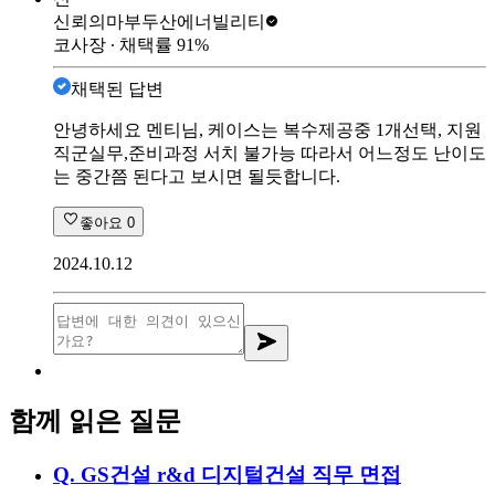
신뢰의마부
두산에너빌리티
코사장
∙ 채택률
91
%
채택된 답변
안녕하세요 멘티님, 케이스는 복수제공중 1개선택, 지원
직군실무,준비과정 서치 불가능 따라서 어느정도 난이도
는 중간쯤 된다고 보시면 될듯합니다.
좋아요
0
2024.10.12
함께 읽은 질문
Q.
GS건설 r&d 디지털건설 직무 면접