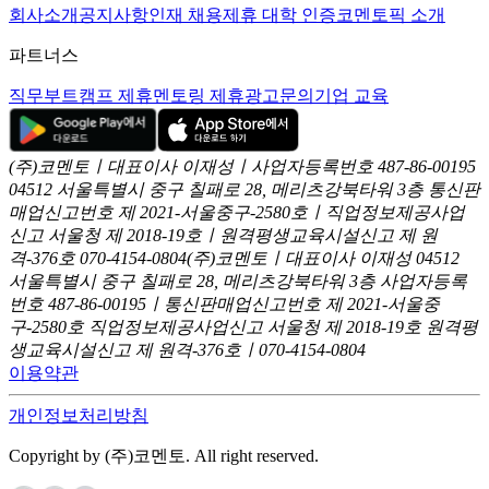
회사소개
공지사항
인재 채용
제휴 대학 인증
코멘토픽 소개
파트너스
직무부트캠프 제휴
멘토링 제휴
광고문의
기업 교육
(주)코멘토ㅣ대표이사 이재성ㅣ사업자등록번호 487-86-00195
04512 서울특별시 중구 칠패로 28, 메리츠강북타워 3층
통신판
매업신고번호 제 2021-서울중구-2580호ㅣ직업정보제공사업
신고
서울청 제 2018-19호ㅣ원격평생교육시설신고 제 원
격-376호
070-4154-0804
(주)코멘토ㅣ대표이사 이재성
04512
서울특별시 중구 칠패로 28, 메리츠강북타워 3층
사업자등록
번호 487-86-00195ㅣ통신판매업신고번호 제 2021-서울중
구-2580호
직업정보제공사업신고 서울청 제 2018-19호
원격평
생교육시설신고 제 원격-376호ㅣ070-4154-0804
이용약관
개인정보처리방침
Copyright by (주)코멘토. All right reserved.