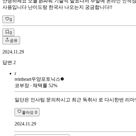
안녕하세요 오늘 gs파워 기술직 발표나서 주말에 온라인 인적성
사용입니다 난이도랑 한국사 나오는지 궁금합니다!!
0
0
공유
2024.11.29
답변
2
r
reinheart
우양포토닉스
코부장
∙ 채택률
52
%
일단은 인사팀 문의하시고 최근 독취사 로 다시한번 리마
좋아요
0
2024.11.29