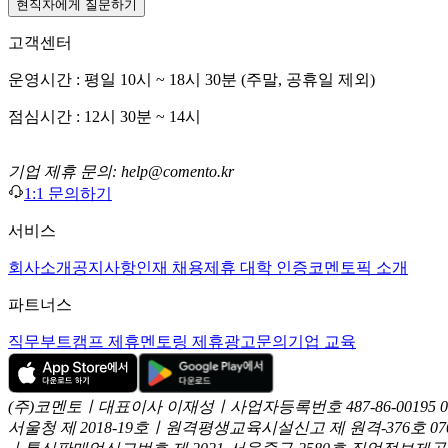
현직자에게 질문하기
고객센터
운영시간 : 평일 10시 ~ 18시 30분 (주말, 공휴일 제외)
점심시간 : 12시 30분 ~ 14시
기업 제휴 문의: help@comento.kr
1:1 문의하기
서비스
회사소개
공지사항
인재 채용
제휴 대학 인증
코멘토픽 소개
파트너스
직무부트캠프 제휴
멘토링 제휴
광고문의
기업 교육
(주)코멘토ㅣ대표이사 이재성ㅣ사업자등록번호 487-86-00195
서울청 제 2018-19호ㅣ원격평생교육시설신고 제 원격-376호
07