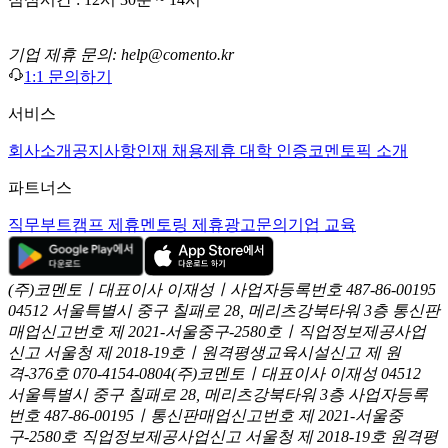
기업 제휴 문의: help@comento.kr
1:1 문의하기
서비스
회사소개
공지사항
인재 채용
제휴 대학 인증
코멘토픽 소개
파트너스
직무부트캠프 제휴
멘토링 제휴
광고문의
기업 교육
(주)코멘토ㅣ대표이사 이재성ㅣ사업자등록번호 487-86-00195
04512 서울특별시 중구 칠패로 28, 메리츠강북타워 3층
통신판
매업신고번호 제 2021-서울중구-2580호ㅣ직업정보제공사업
신고
서울청 제 2018-19호ㅣ원격평생교육시설신고 제 원
격-376호
070-4154-0804
(주)코멘토ㅣ대표이사 이재성
04512
서울특별시 중구 칠패로 28, 메리츠강북타워 3층
사업자등록
번호 487-86-00195ㅣ통신판매업신고번호 제 2021-서울중
구-2580호
직업정보제공사업신고 서울청 제 2018-19호
원격평