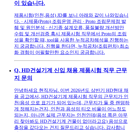
이 있습니다.
제품시험(인천,음성) JD를 보니 아래와 같이 나와있습니
다. · 시제품(Proto) 조립운영 관리 · Proto 조립문제점 발
췌 및 원인분석 · 신기종 설계오류, 품질불량 개선방안
수립 및 개선검증 혹시 제품시험 직무에서 Proto의 조립
성을 확인할 때, tool을 사용한 누적공차해석을 진행하는
지 궁금합니다. 진행을 한다면, 누적공차(조립편차) 최소
화 경험이 어필할만한 요소인지 궁금합니다.
Q.
HD건설기계 신입 채용 제품시험 직무 근무
지 문의
안녕하세요 현직자님. 이번 2026년도 상반기 HD현대 채
용 공고에서, HD건설기계 제품시험 직무의 근무지가 인
천/음성 으로 표기가 되어 있는데, 근무지가 둘 중 랜덤하
게 정해지는건지, 인천과 음성의 티오 비율이 어느정도
되는지, 아니면 실제 근무지는 인천인데(음성 쪽은 아무
리 찾아봐도 HD건설기계 건물이 없더라고요) 음성으로
출장을 갔다오는 건지 질문드리고 싶습니다. 감사합니