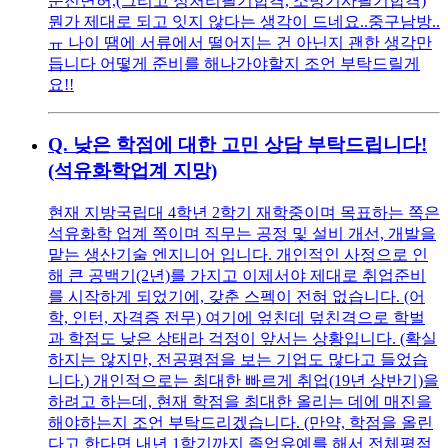
운전면허,(그리고 정처리필기합격, 소방기사필기합격)
뭔가 제대로 되고 잇지 않다는 생각이 드네요..중구남방..
ㅠ 나이 땜에 서류에서 떨어지는 건 아닌지 괜한 생각만
듭니다 어떻게 준비를 해나가야할지 조언 부탁드릴게
요!!
Q.
낮은 학점에 대한 고민 상담 부탁드립니다!
(석유화학업계 지망)
현재 지방국립대 4학년 2학기 재학중이며 목표하는 쪽은
석유화학 업계 쪽이며 직무는 공정 및 설비 개선, 개발을
맡는 생산기술 엔지니어 입니다. 개인적인 사정으로 인
해 큰 공백기(2년)를 가지고 이제서야 제대로 취업준비
를 시작하게 되었기에, 갖춘 스펙이 전혀 없습니다. (어
학, 인턴, 자격증 전무) 여기에 엎친데 덮친격으로 학벌
과 학점도 낮은 상태라 걱정이 앞서는 상황입니다. (확실
하지는 않지만, 전공평점을 보는 기업도 많다고 들었습
니다.) 개인적으로는 최대한 빠르게 취업(19년 상반기)을
하려고 하는데, 현재 학점을 최대한 올리는 데에 매진을
해야하는지 조언 부탁드리겠습니다. (만약, 학점을 올린
다고 한다면 내년 1학기까지 졸업유예를 해서 전체평점