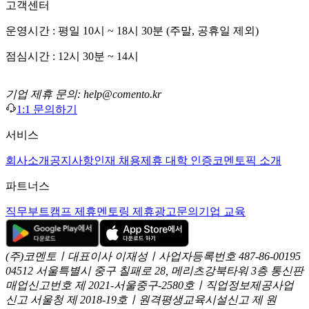
고객센터
운영시간 : 평일 10시 ~ 18시 30분 (주말, 공휴일 제외)
점심시간 : 12시 30분 ~ 14시
기업 제휴 문의: help@comento.kr
1:1 문의하기
서비스
회사소개
공지사항
인재 채용
제휴 대학 인증
코멘토픽 소개
파트너스
직무부트캠프 제휴
멘토링 제휴
광고문의
기업 교육
(주)코멘토ㅣ대표이사 이재성ㅣ사업자등록번호 487-86-00195
04512 서울특별시 중구 칠패로 28, 메리츠강북타워 3층
통신판
매업신고번호 제 2021-서울중구-2580호ㅣ직업정보제공사업
신고
서울청 제 2018-19호ㅣ원격평생교육시설신고 제 원