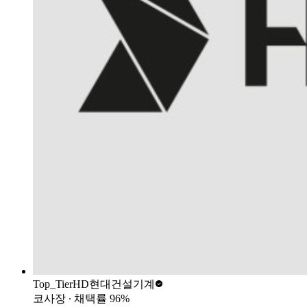
Top_Tier
HD현대건설기계
코사장
∙ 채택률
96
%