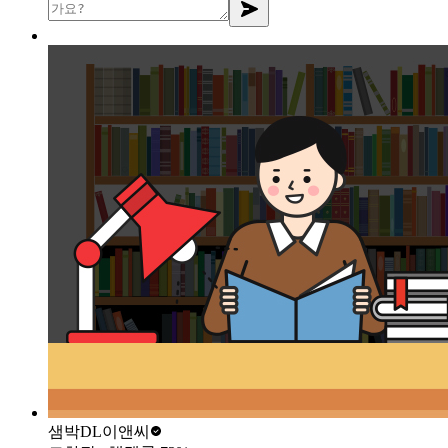
샘박
DL이앤씨