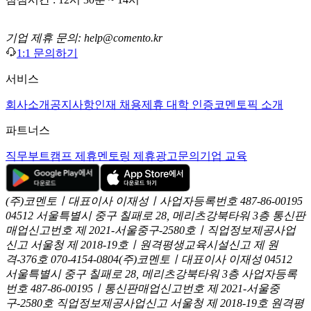
기업 제휴 문의: help@comento.kr
1:1 문의하기
서비스
회사소개
공지사항
인재 채용
제휴 대학 인증
코멘토픽 소개
파트너스
직무부트캠프 제휴
멘토링 제휴
광고문의
기업 교육
(주)코멘토ㅣ대표이사 이재성ㅣ사업자등록번호 487-86-00195
04512 서울특별시 중구 칠패로 28, 메리츠강북타워 3층
통신판
매업신고번호 제 2021-서울중구-2580호ㅣ직업정보제공사업
신고
서울청 제 2018-19호ㅣ원격평생교육시설신고 제 원
격-376호
070-4154-0804
(주)코멘토ㅣ대표이사 이재성
04512
서울특별시 중구 칠패로 28, 메리츠강북타워 3층
사업자등록
번호 487-86-00195ㅣ통신판매업신고번호 제 2021-서울중
구-2580호
직업정보제공사업신고 서울청 제 2018-19호
원격평