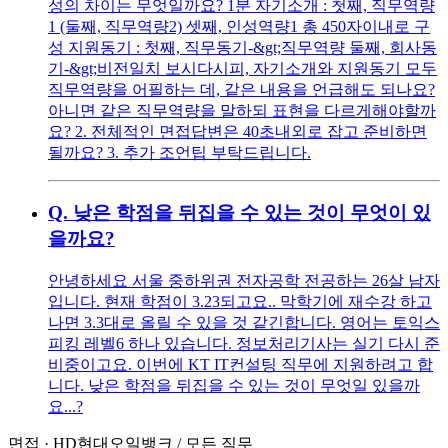
성의 차이는 무엇일까요? 1분 자기소개 : 첫째, 직무역량
1 (둘째, 직무역량2) 셋째, 인성역량1 총 450자이내로 구
성 지원동기 : 첫째, 직무동기-&gt;직무역량 둘째, 회사동
기-&gt;비전일치 보시다시피, 자기소개와 지원동기 모두
직무역량을 어필하는 데, 같은 내용을 언급해도 되나요?
아니면 같은 직무역량을 말하되 표현을 다르게해야할까
요? 2. 전체적인 면접답변은 40초내외로 잡고 준비하면
될까요? 3. 추가 조언팁 부탁드립니다.
Q.
낮은 학점을 뒤집을 수 있는 것이 무엇이 있
을까요?
안녕하세요 서울 중하위권 전자공학 전공하는 26살 남자
입니다. 현재 학점이 3.23되고요.. 막학기에 재수강 하고
나면 3.3대로 올릴 수 있을 것 같긴합니다. 영어는 토익스
피킹 레벨6 하나 있습니다. 정보처리기사는 실기 다시 준
비중이고요. 이번에 KT IT컨설팅 직무에 지원하려고 합
니다. 낮은 학점을 뒤집을 수 있는 것이 무엇일 있을까
요...?
면접
·
HD현대오일뱅크
/
모든 직무