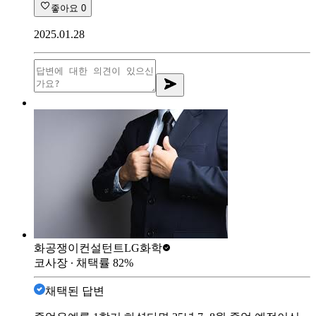
좋아요
0
2025.01.28
화공쟁이컨설턴트
LG화학
코사장
∙ 채택률
82
%
채택된 답변