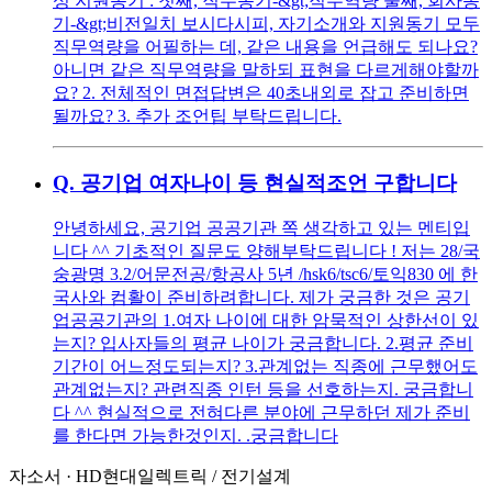
성 지원동기 : 첫째, 직무동기-&gt;직무역량 둘째, 회사동
기-&gt;비전일치 보시다시피, 자기소개와 지원동기 모두
직무역량을 어필하는 데, 같은 내용을 언급해도 되나요?
아니면 같은 직무역량을 말하되 표현을 다르게해야할까
요? 2. 전체적인 면접답변은 40초내외로 잡고 준비하면
될까요? 3. 추가 조언팁 부탁드립니다.
Q.
공기업 여자나이 등 현실적조언 구합니다
안녕하세요, 공기업 공공기관 쪽 생각하고 있는 멘티입
니다 ^^ 기초적인 질문도 양해부탁드립니다 ! 저는 28/국
숭광명 3.2/어문전공/항공사 5년 /hsk6/tsc6/토익830 에 한
국사와 컴활이 준비하려합니다. 제가 궁금한 것은 공기
업공공기관의 1.여자 나이에 대한 암묵적인 상한선이 있
는지? 입사자들의 평균 나이가 궁금합니다. 2.평균 준비
기간이 어느정도되는지? 3.관계없는 직종에 근무했어도
관계없는지? 관련직종 인턴 등을 선호하는지. 궁금합니
다 ^^ 현실적으로 전혀다른 분야에 근무하던 제가 준비
를 한다면 가능한것인지. .궁금합니다
자소서
·
HD현대일렉트릭
/
전기설계