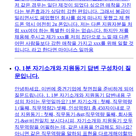
저 같은 경우는 일단 제것이 되었다 싶으면 애착을 가진
다는 부존효과가 상당히 강한 편입니다. 그래서 봉급이
밀리면서도 폐업했던 회사를 쉽게 떠나지 못했고 제 핸
드폰 역시 여전히 2g 폰입니다. 저는 다른 지원자분들 처
럼 xxx여야 하는 특별한 이유는 없습니다. 하지만 저를
채용해 주시고 제가 xxx를 저의 집단으로 느낄 때 다른
어떤 사람들보다 강한 애착을 가지고 xxx를 위해 일할 것
입니다. 라고 한다면 마이너스 일까용
Q.
1분 자기소개와 지원동기 답변 구성차이 질
문입니다.
안녕하세요. 이번에 중견기업에 첫면접을 준비하게 되어
질문드립니다. 1. 1분 자기소개와 지원동기 답변내용 구
성의 차이는 무엇일까요? 1분 자기소개 : 첫째, 직무역량
1 (둘째, 직무역량2) 셋째, 인성역량1 총 450자이내로 구
성 지원동기 : 첫째, 직무동기-&gt;직무역량 둘째, 회사동
기-&gt;비전일치 보시다시피, 자기소개와 지원동기 모두
직무역량을 어필하는 데, 같은 내용을 언급해도 되나요?
아니면 같은 직무역량을 말하되 표현을 다르게해야할까