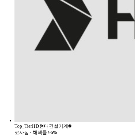
Top_Tier
HD현대건설기계
코사장
∙ 채택률
96
%