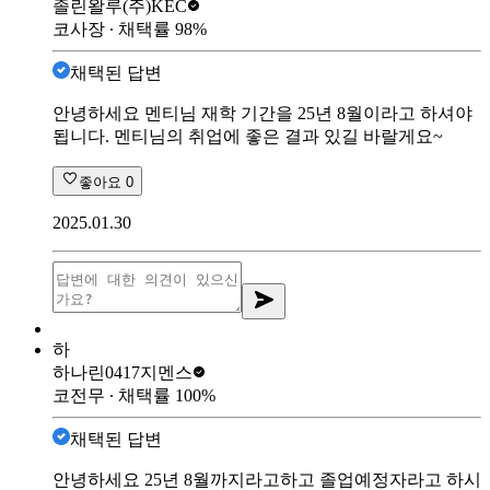
졸린왈루
(주)KEC
코사장
∙ 채택률
98
%
채택된 답변
안녕하세요 멘티님 재학 기간을 25년 8월이라고 하셔야
됩니다. 멘티님의 취업에 좋은 결과 있길 바랄게요~
좋아요
0
2025.01.30
하
하나린0417
지멘스
코전무
∙ 채택률
100
%
채택된 답변
안녕하세요 25년 8월까지라고하고 졸업예정자라고 하시