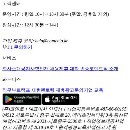
고객센터
운영시간 : 평일 10시 ~ 18시 30분 (주말, 공휴일 제외)
점심시간 : 12시 30분 ~ 14시
기업 제휴 문의: help@comento.kr
1:1 문의하기
서비스
회사소개
공지사항
인재 채용
제휴 대학 인증
코멘토픽 소개
파트너스
직무부트캠프 제휴
멘토링 제휴
광고문의
기업 교육
(주)코멘토ㅣ대표이사 이재성ㅣ사업자등록번호 487-86-00195
04512 서울특별시 중구 칠패로 28, 메리츠강북타워 3층
통신판
매업신고번호 제 2021-서울중구-2580호ㅣ직업정보제공사업
신고
서울청 제 2018-19호ㅣ원격평생교육시설신고 제 원