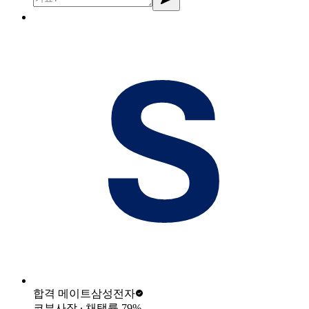
합격 메이트
삼성전자
코부사장
∙ 채택률
79
%