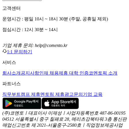
고객센터
운영시간 : 평일 10시 ~ 18시 30분 (주말, 공휴일 제외)
점심시간 : 12시 30분 ~ 14시
기업 제휴 문의: help@comento.kr
1:1 문의하기
서비스
회사소개
공지사항
인재 채용
제휴 대학 인증
코멘토픽 소개
파트너스
직무부트캠프 제휴
멘토링 제휴
광고문의
기업 교육
(주)코멘토ㅣ대표이사 이재성ㅣ사업자등록번호 487-86-00195
04512 서울특별시 중구 칠패로 28, 메리츠강북타워 3층
통신판
매업신고번호 제 2021-서울중구-2580호ㅣ직업정보제공사업