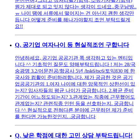
운전면허,(그리고 정처리필기합격, 소방기사필기합격)
뭔가 제대로 되고 잇지 않다는 생각이 드네요..중구남방..
ㅠ 나이 땜에 서류에서 떨어지는 건 아닌지 괜한 생각만
듭니다 어떻게 준비를 해나가야할지 조언 부탁드릴게
요!!
Q.
공기업 여자나이 등 현실적조언 구합니다
안녕하세요, 공기업 공공기관 쪽 생각하고 있는 멘티입
니다 ^^ 기초적인 질문도 양해부탁드립니다 ! 저는 28/국
숭광명 3.2/어문전공/항공사 5년 /hsk6/tsc6/토익830 에 한
국사와 컴활이 준비하려합니다. 제가 궁금한 것은 공기
업공공기관의 1.여자 나이에 대한 암묵적인 상한선이 있
는지? 입사자들의 평균 나이가 궁금합니다. 2.평균 준비
기간이 어느정도되는지? 3.관계없는 직종에 근무했어도
관계없는지? 관련직종 인턴 등을 선호하는지. 궁금합니
다 ^^ 현실적으로 전혀다른 분야에 근무하던 제가 준비
를 한다면 가능한것인지. .궁금합니다
Q.
낮은 학점에 대한 고민 상담 부탁드립니다!