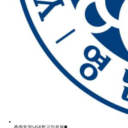
츄멘토
영남대학교의료원