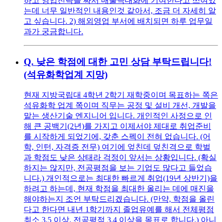
하고 영업전략을 짜서 매출극대화에 기여한다고 쓰여있
는데 너무 일반적인 내용인것 같아서, 조금 더 자세히 알
고 싶습니다. 2) 해외영업 부서에 배치되면 하루 업무일
과가 궁금합니다.
Q.
낮은 학점에 대한 고민 상담 부탁드립니다!
(석유화학업계 지망)
현재 지방국립대 4학년 2학기 재학중이며 목표하는 쪽은
석유화학 업계 쪽이며 직무는 공정 및 설비 개선, 개발을
맡는 생산기술 엔지니어 입니다. 개인적인 사정으로 인
해 큰 공백기(2년)를 가지고 이제서야 제대로 취업준비
를 시작하게 되었기에, 갖춘 스펙이 전혀 없습니다. (어
학, 인턴, 자격증 전무) 여기에 엎친데 덮친격으로 학벌
과 학점도 낮은 상태라 걱정이 앞서는 상황입니다. (확실
하지는 않지만, 전공평점을 보는 기업도 많다고 들었습
니다.) 개인적으로는 최대한 빠르게 취업(19년 상반기)을
하려고 하는데, 현재 학점을 최대한 올리는 데에 매진을
해야하는지 조언 부탁드리겠습니다. (만약, 학점을 올린
다고 한다면 내년 1학기까지 졸업유예를 해서 전체평점
최소 3.5 이상, 전공평점 3.4 이상을 목표로 합니다.) 아니