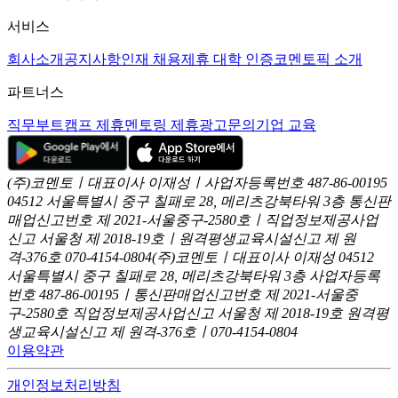
서비스
회사소개
공지사항
인재 채용
제휴 대학 인증
코멘토픽 소개
파트너스
직무부트캠프 제휴
멘토링 제휴
광고문의
기업 교육
(주)코멘토ㅣ대표이사 이재성ㅣ사업자등록번호 487-86-00195
04512 서울특별시 중구 칠패로 28, 메리츠강북타워 3층
통신판
매업신고번호 제 2021-서울중구-2580호ㅣ직업정보제공사업
신고
서울청 제 2018-19호ㅣ원격평생교육시설신고 제 원
격-376호
070-4154-0804
(주)코멘토ㅣ대표이사 이재성
04512
서울특별시 중구 칠패로 28, 메리츠강북타워 3층
사업자등록
번호 487-86-00195ㅣ통신판매업신고번호 제 2021-서울중
구-2580호
직업정보제공사업신고 서울청 제 2018-19호
원격평
생교육시설신고 제 원격-376호ㅣ070-4154-0804
이용약관
개인정보처리방침