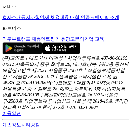
서비스
회사소개
공지사항
인재 채용
제휴 대학 인증
코멘토픽 소개
파트너스
직무부트캠프 제휴
멘토링 제휴
광고문의
기업 교육
(주)코멘토ㅣ대표이사 이재성ㅣ사업자등록번호 487-86-00195
04512 서울특별시 중구 칠패로 28, 메리츠강북타워 3층
통신판
매업신고번호 제 2021-서울중구-2580호ㅣ직업정보제공사업
신고
서울청 제 2018-19호ㅣ원격평생교육시설신고 제 원
격-376호
070-4154-0804
(주)코멘토ㅣ대표이사 이재성
04512
서울특별시 중구 칠패로 28, 메리츠강북타워 3층
사업자등록
번호 487-86-00195ㅣ통신판매업신고번호 제 2021-서울중
구-2580호
직업정보제공사업신고 서울청 제 2018-19호
원격평
생교육시설신고 제 원격-376호ㅣ070-4154-0804
이용약관
개인정보처리방침