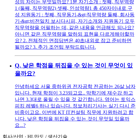
성의 차이는 무엇일까요? 1분 자기소개 : 첫째, 직무역량
1 (둘째, 직무역량2) 셋째, 인성역량1 총 450자이내로 구
성 지원동기 : 첫째, 직무동기-&gt;직무역량 둘째, 회사동
기-&gt;비전일치 보시다시피, 자기소개와 지원동기 모두
직무역량을 어필하는 데, 같은 내용을 언급해도 되나요?
아니면 같은 직무역량을 말하되 표현을 다르게해야할까
요? 2. 전체적인 면접답변은 40초내외로 잡고 준비하면
될까요? 3. 추가 조언팁 부탁드립니다.
Q.
낮은 학점을 뒤집을 수 있는 것이 무엇이 있
을까요?
안녕하세요 서울 중하위권 전자공학 전공하는 26살 남자
입니다. 현재 학점이 3.23되고요.. 막학기에 재수강 하고
나면 3.3대로 올릴 수 있을 것 같긴합니다. 영어는 토익스
피킹 레벨6 하나 있습니다. 정보처리기사는 실기 다시 준
비중이고요. 이번에 KT IT컨설팅 직무에 지원하려고 합
니다. 낮은 학점을 뒤집을 수 있는 것이 무엇일 있을까
요...?
회사/산업
·
HL만도
/
생산기술