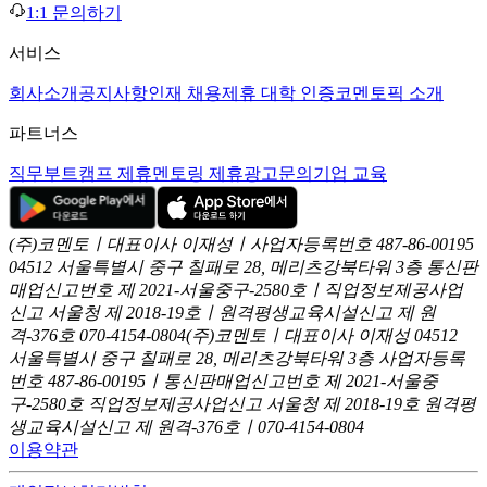
1:1 문의하기
서비스
회사소개
공지사항
인재 채용
제휴 대학 인증
코멘토픽 소개
파트너스
직무부트캠프 제휴
멘토링 제휴
광고문의
기업 교육
(주)코멘토ㅣ대표이사 이재성ㅣ사업자등록번호 487-86-00195
04512 서울특별시 중구 칠패로 28, 메리츠강북타워 3층
통신판
매업신고번호 제 2021-서울중구-2580호ㅣ직업정보제공사업
신고
서울청 제 2018-19호ㅣ원격평생교육시설신고 제 원
격-376호
070-4154-0804
(주)코멘토ㅣ대표이사 이재성
04512
서울특별시 중구 칠패로 28, 메리츠강북타워 3층
사업자등록
번호 487-86-00195ㅣ통신판매업신고번호 제 2021-서울중
구-2580호
직업정보제공사업신고 서울청 제 2018-19호
원격평
생교육시설신고 제 원격-376호ㅣ070-4154-0804
이용약관