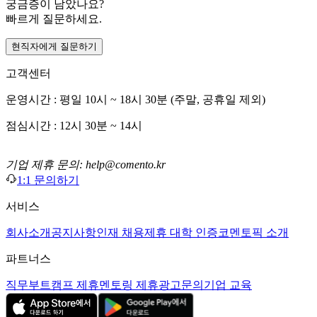
궁금증이 남았나요?
빠르게 질문하세요.
현직자에게 질문하기
고객센터
운영시간 : 평일 10시 ~ 18시 30분 (주말, 공휴일 제외)
점심시간 : 12시 30분 ~ 14시
기업 제휴 문의: help@comento.kr
1:1 문의하기
서비스
회사소개
공지사항
인재 채용
제휴 대학 인증
코멘토픽 소개
파트너스
직무부트캠프 제휴
멘토링 제휴
광고문의
기업 교육