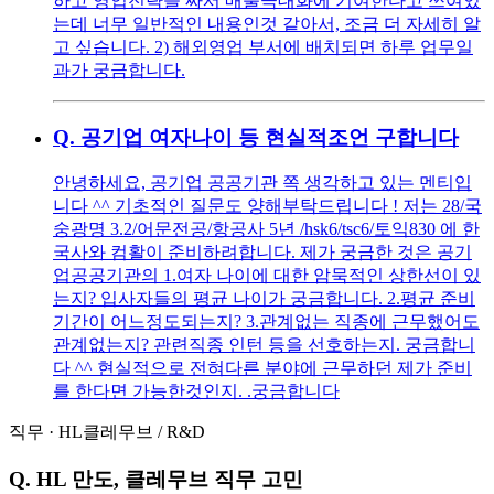
하고 영업전략을 짜서 매출극대화에 기여한다고 쓰여있
는데 너무 일반적인 내용인것 같아서, 조금 더 자세히 알
고 싶습니다. 2) 해외영업 부서에 배치되면 하루 업무일
과가 궁금합니다.
Q.
공기업 여자나이 등 현실적조언 구합니다
안녕하세요, 공기업 공공기관 쪽 생각하고 있는 멘티입
니다 ^^ 기초적인 질문도 양해부탁드립니다 ! 저는 28/국
숭광명 3.2/어문전공/항공사 5년 /hsk6/tsc6/토익830 에 한
국사와 컴활이 준비하려합니다. 제가 궁금한 것은 공기
업공공기관의 1.여자 나이에 대한 암묵적인 상한선이 있
는지? 입사자들의 평균 나이가 궁금합니다. 2.평균 준비
기간이 어느정도되는지? 3.관계없는 직종에 근무했어도
관계없는지? 관련직종 인턴 등을 선호하는지. 궁금합니
다 ^^ 현실적으로 전혀다른 분야에 근무하던 제가 준비
를 한다면 가능한것인지. .궁금합니다
직무
·
HL클레무브
/
R&D
Q.
HL 만도, 클레무브 직무 고민