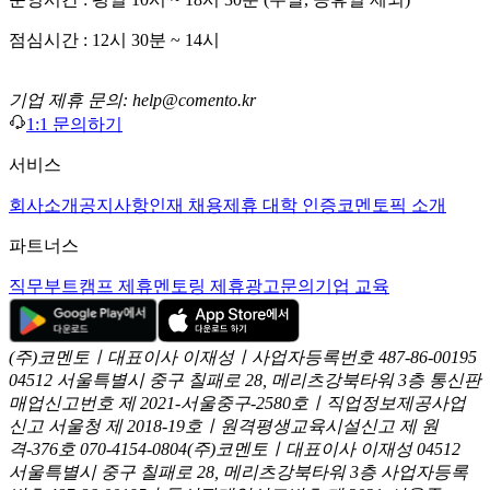
점심시간 : 12시 30분 ~ 14시
기업 제휴 문의: help@comento.kr
1:1 문의하기
서비스
회사소개
공지사항
인재 채용
제휴 대학 인증
코멘토픽 소개
파트너스
직무부트캠프 제휴
멘토링 제휴
광고문의
기업 교육
(주)코멘토ㅣ대표이사 이재성ㅣ사업자등록번호 487-86-00195
04512 서울특별시 중구 칠패로 28, 메리츠강북타워 3층
통신판
매업신고번호 제 2021-서울중구-2580호ㅣ직업정보제공사업
신고
서울청 제 2018-19호ㅣ원격평생교육시설신고 제 원
격-376호
070-4154-0804
(주)코멘토ㅣ대표이사 이재성
04512
서울특별시 중구 칠패로 28, 메리츠강북타워 3층
사업자등록