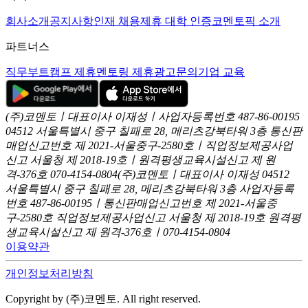
회사소개
공지사항
인재 채용
제휴 대학 인증
코멘토픽 소개
파트너스
직무부트캠프 제휴
멘토링 제휴
광고문의
기업 교육
(주)코멘토ㅣ대표이사 이재성ㅣ사업자등록번호 487-86-00195
04512 서울특별시 중구 칠패로 28, 메리츠강북타워 3층
통신판
매업신고번호 제 2021-서울중구-2580호ㅣ직업정보제공사업
신고
서울청 제 2018-19호ㅣ원격평생교육시설신고 제 원
격-376호
070-4154-0804
(주)코멘토ㅣ대표이사 이재성
04512
서울특별시 중구 칠패로 28, 메리츠강북타워 3층
사업자등록
번호 487-86-00195ㅣ통신판매업신고번호 제 2021-서울중
구-2580호
직업정보제공사업신고 서울청 제 2018-19호
원격평
생교육시설신고 제 원격-376호ㅣ070-4154-0804
이용약관
개인정보처리방침
Copyright by (주)코멘토. All right reserved.