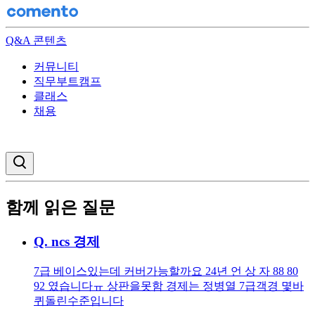
Q&A 콘텐츠
커뮤니티
직무부트캠프
클래스
채용
검색창 열기
함께 읽은 질문
Q.
ncs 경제
7급 베이스있는데 커버가능할까요 24년 언 상 자 88 80
92 였습니다ㅠ 상판을못함 경제는 정병열 7급객경 몇바
퀴돌린수준입니다