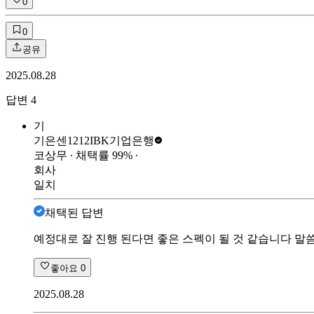
0
0
공유
2025.08.28
답변
4
기
기은센1212
IBK기업은행
코상무
∙ 채택률
99
%
∙
회사
일치
채택된 답변
예정대로 잘 진행 된다면 좋은 스펙이 될 것 같습니다 말
좋아요
0
2025.08.28