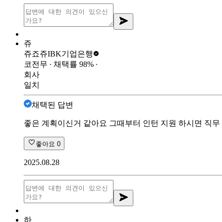
쥬
쥬죠쥬
IBK기업은행
코전무
∙ 채택률
98
%
∙
회사
일치
채택된 답변
좋은 계획이신거 같아요 그때부터 인턴 지원 하시면 직무 
좋아요
0
2025.08.28
하