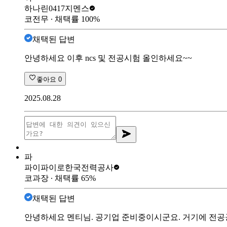
하나린0417
지멘스
코전무
∙ 채택률
100
%
채택된 답변
안녕하세요 이후 ncs 및 전공시험 올인하세요~~
좋아요
0
2025.08.28
파
파이파이로
한국전력공사
코과장
∙ 채택률
65
%
채택된 답변
안녕하세요 멘티님. 공기업 준비중이시군요. 거기에 전공공