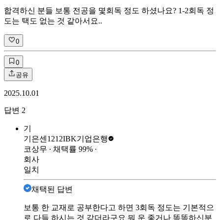
합격하신 분들 보통 전공을 몇회독 정도 하셨나요? 1-2회독 정
도는 택도 없는 것 같아서요..
0
0
공유
2025.10.01
답변
2
기
기은센1212
IBK기업은행
코상무
∙ 채택률
99
%
∙
회사
일치
채택된 답변
보통 한 교재로 공부한다고 하면 3회독 정도는 기본적으
로 다들 하시는 것 같더라구요 뭐 운 좋거나 똑똑하신분