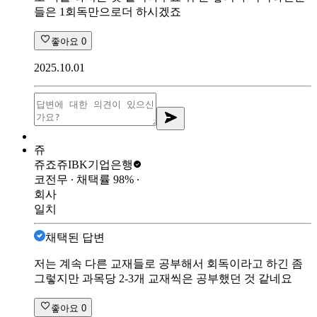
들은 1회독만으로더 하시겠죠
좋아요
0
2025.10.01
쥬
쥬죠쥬
IBK기업은행
코전무
∙ 채택률
98
%
∙
회사
일치
채택된 답변
저는 계속 다른 교재들로 공부해서 회독이라고 하긴 좀
그렇지만 과목당 2-3개 교재씩은 공부했던 것 같네요
좋아요
0