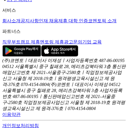
서비스
회사소개
공지사항
인재 채용
제휴 대학 인증
코멘토픽 소개
파트너스
직무부트캠프 제휴
멘토링 제휴
광고문의
기업 교육
(주)코멘토ㅣ대표이사 이재성ㅣ사업자등록번호 487-86-00195
04512 서울특별시 중구 칠패로 28, 메리츠강북타워 3층
통신판
매업신고번호 제 2021-서울중구-2580호ㅣ직업정보제공사업
신고
서울청 제 2018-19호ㅣ원격평생교육시설신고 제 원
격-376호
070-4154-0804
(주)코멘토ㅣ대표이사 이재성
04512
서울특별시 중구 칠패로 28, 메리츠강북타워 3층
사업자등록
번호 487-86-00195ㅣ통신판매업신고번호 제 2021-서울중
구-2580호
직업정보제공사업신고 서울청 제 2018-19호
원격평
생교육시설신고 제 원격-376호ㅣ070-4154-0804
이용약관
개인정보처리방침