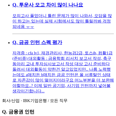
Q.
투운사 모고 차이 많이 나나요
모의고사 풀었더니 틀린 문제가 많이 나와서, 오답을 많
이 하고는 있는데 실제 시험에서도 많이 틀릴까봐 걱정
되네용 ㅜㅜ
Q.
금공 인턴 스펙 평가
자격증 : cfa lv1, 재경관리사, 한능검2급, 토스ih, 컴활1급
(준비중) 대외활동 : 금융학회 리서치 보고서 작성, 축구
동아리 교내 투자심사보고서 작성 대상 고시 준비하다
돌려서 대외활동이 약한건 알고있었지만.. 나름 노력했
는데도 a매치든 b매치든 금공 인턴은 올 서류탈인 상태
로 자존감이 많이 떨어지더라구요 어느부분을 더 보완해
야할까요..? 이제 일반 공기업, 사기업 인턴까지 넣어볼
생각이긴합니다...
회사/산업
·
IBK기업은행
/
모든 직무
Q.
금융권 인턴