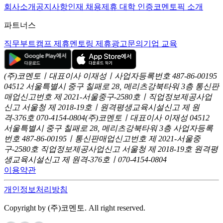
회사소개
공지사항
인재 채용
제휴 대학 인증
코멘토픽 소개
파트너스
직무부트캠프 제휴
멘토링 제휴
광고문의
기업 교육
(주)코멘토ㅣ대표이사 이재성ㅣ사업자등록번호 487-86-00195
04512 서울특별시 중구 칠패로 28, 메리츠강북타워 3층
통신판
매업신고번호 제 2021-서울중구-2580호ㅣ직업정보제공사업
신고
서울청 제 2018-19호ㅣ원격평생교육시설신고 제 원
격-376호
070-4154-0804
(주)코멘토ㅣ대표이사 이재성
04512
서울특별시 중구 칠패로 28, 메리츠강북타워 3층
사업자등록
번호 487-86-00195ㅣ통신판매업신고번호 제 2021-서울중
구-2580호
직업정보제공사업신고 서울청 제 2018-19호
원격평
생교육시설신고 제 원격-376호ㅣ070-4154-0804
이용약관
개인정보처리방침
Copyright by (주)코멘토. All right reserved.