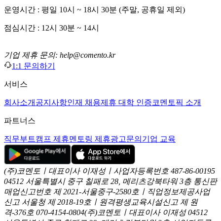
운영시간 : 평일 10시 ~ 18시 30분 (주말, 공휴일 제외)
점심시간 : 12시 30분 ~ 14시
기업 제휴 문의: help@comento.kr
1:1 문의하기
서비스
회사소개
공지사항
인재 채용
제휴 대학 인증
코멘토픽 소개
파트너스
직무부트캠프 제휴
멘토링 제휴
광고문의
기업 교육
(주)코멘토ㅣ대표이사 이재성ㅣ사업자등록번호 487-86-00195
04512 서울특별시 중구 칠패로 28, 메리츠강북타워 3층
통신판
매업신고번호 제 2021-서울중구-2580호ㅣ직업정보제공사업
신고
서울청 제 2018-19호ㅣ원격평생교육시설신고 제 원
격-376호
070-4154-0804
(주)코멘토ㅣ대표이사 이재성
04512