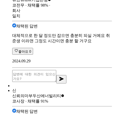
코전무
∙ 채택률
98
%
∙
회사
일치
채택된 답변
대체적으로 한 달 정도만 잡으면 충분히 되실 거예요 취
준생 이라면 그정도 시간이면 충분 할 거구요
좋아요
0
2024.09.29
신
신뢰의마부
두산에너빌리티
코사장
∙ 채택률
91
%
채택된 답변