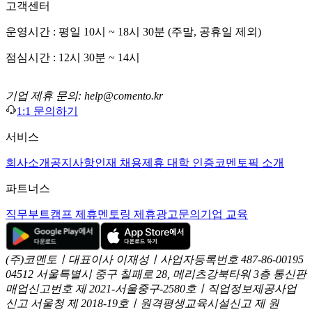
고객센터
운영시간 : 평일 10시 ~ 18시 30분 (주말, 공휴일 제외)
점심시간 : 12시 30분 ~ 14시
기업 제휴 문의: help@comento.kr
1:1 문의하기
서비스
회사소개
공지사항
인재 채용
제휴 대학 인증
코멘토픽 소개
파트너스
직무부트캠프 제휴
멘토링 제휴
광고문의
기업 교육
(주)코멘토ㅣ대표이사 이재성ㅣ사업자등록번호 487-86-00195
04512 서울특별시 중구 칠패로 28, 메리츠강북타워 3층
통신판
매업신고번호 제 2021-서울중구-2580호ㅣ직업정보제공사업
신고
서울청 제 2018-19호ㅣ원격평생교육시설신고 제 원