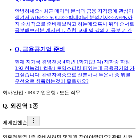
안녕하세요~ 최근 데이터 분석과 금융 자격증에 관심이
생겨서 ADsP>> SQLD>>빅데이터 분석기사>>AFPK까
지 순차적으로 준비해보려고 하는데요 ​ 혹시 위의 순서로
공부해보신분 계시면 1. 추천 교재 및 강의 2. 공부 기간
Q.
금융공기업 준비
현재 지거국 경영전공 4학년 1학기(23 여) 재학중 학점
3.92 한능검1 컴활1 토익스피킹 IH있는데 금융공기업 가
고싶습니다. 관련자격증으로 신분사나 투운사 중 뭐를
우선으로 취득하는것이 좋을까요?
회사/산업
·
IBK기업은행
/
모든 직무
Q.
외전역 1종
에
에반헨슨
외환전문역 1종 준비하려면 몇개월 잡아야할까요? 관련 시험