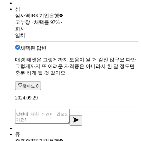
심
심사역
IBK기업은행
코부장
∙ 채택률
97
%
∙
회사
일치
채택된 답변
매경 테셋은 그렇게까지 도움이 될 거 같진 않구요 다만
그렇게까지 또 어려운 자격증은 아니라서 한 달 정도면
충분 하게 될 것 같아요
좋아요
0
2024.09.29
쥬
쥬죠쥬
IBK기업은행