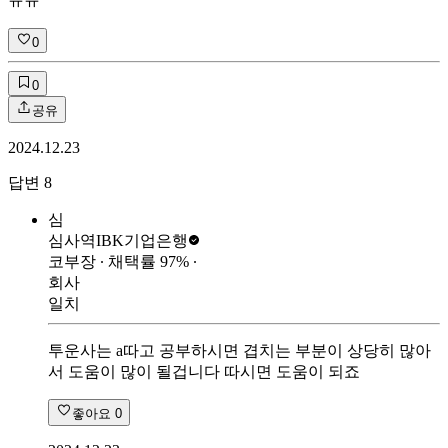
ㅠㅠ
0
0
공유
2024.12.23
답변
8
심
심사역
IBK기업은행
코부장
∙ 채택률
97
%
∙
회사
일치
투운사는 a따고 공부하시면 겹치는 부분이 상당히 많아
서 도움이 많이 될겁니다 따시면 도움이 되죠
좋아요
0