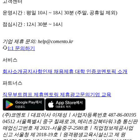
고객센터
운영시간 : 평일 10시 ~ 18시 30분 (주말, 공휴일 제외)
점심시간 : 12시 30분 ~ 14시
기업 제휴 문의: help@comento.kr
1:1 문의하기
서비스
회사소개
공지사항
인재 채용
제휴 대학 인증
코멘토픽 소개
파트너스
직무부트캠프 제휴
멘토링 제휴
광고문의
기업 교육
(주)코멘토ㅣ대표이사 이재성ㅣ사업자등록번호 487-86-00195
04512 서울특별시 중구 칠패로 28, 메리츠강북타워 3층
통신판
매업신고번호 제 2021-서울중구-2580호ㅣ직업정보제공사업
신고
서울청 제 2018-19호ㅣ원격평생교육시설신고 제 원