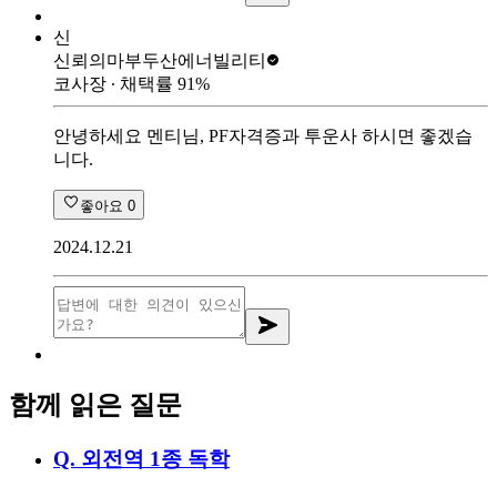
신
신뢰의마부
두산에너빌리티
코사장
∙ 채택률
91
%
안녕하세요 멘티님, PF자격증과 투운사 하시면 좋겠습
니다.
좋아요
0
2024.12.21
함께 읽은 질문
Q.
외전역 1종 독학