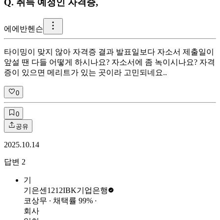
Q.
취득 예정인 자격증,
에
에반헨슨
타이밍이 맞지 않아 자격증 결과 발표일보다 자소서 제출일이
앞설 땐 다들 어떻게 하시나요? 자소서에 좀 녹이시나요? 자격
증이 있으면 메리트가 있는 곳이라 고민되네요..
0
0
공유
2025.10.14
답변
2
기
기은센1212
IBK기업은행
코상무
∙ 채택률
99
%
∙
회사