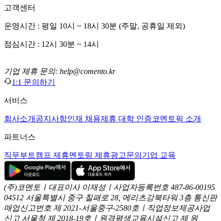
고객센터
운영시간 : 평일 10시 ~ 18시 30분 (주말, 공휴일 제외)
점심시간 : 12시 30분 ~ 14시
기업 제휴 문의: help@comento.kr
1:1 문의하기
서비스
회사소개
공지사항
인재 채용
제휴 대학 인증
코멘토픽 소개
파트너스
직무부트캠프 제휴
멘토링 제휴
광고문의
기업 교육
(주)코멘토ㅣ대표이사 이재성ㅣ사업자등록번호 487-86-00195
04512 서울특별시 중구 칠패로 28, 메리츠강북타워 3층
통신판
매업신고번호 제 2021-서울중구-2580호ㅣ직업정보제공사업
신고
서울청 제 2018-19호ㅣ원격평생교육시설신고 제 원