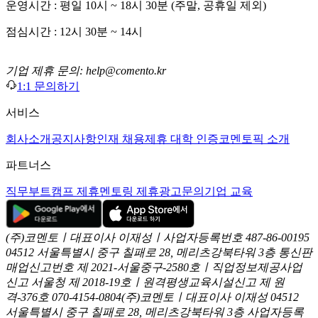
운영시간 : 평일 10시 ~ 18시 30분 (주말, 공휴일 제외)
점심시간 : 12시 30분 ~ 14시
기업 제휴 문의: help@comento.kr
1:1 문의하기
서비스
회사소개
공지사항
인재 채용
제휴 대학 인증
코멘토픽 소개
파트너스
직무부트캠프 제휴
멘토링 제휴
광고문의
기업 교육
(주)코멘토ㅣ대표이사 이재성ㅣ사업자등록번호 487-86-00195
04512 서울특별시 중구 칠패로 28, 메리츠강북타워 3층
통신판
매업신고번호 제 2021-서울중구-2580호ㅣ직업정보제공사업
신고
서울청 제 2018-19호ㅣ원격평생교육시설신고 제 원
격-376호
070-4154-0804
(주)코멘토ㅣ대표이사 이재성
04512
서울특별시 중구 칠패로 28, 메리츠강북타워 3층
사업자등록