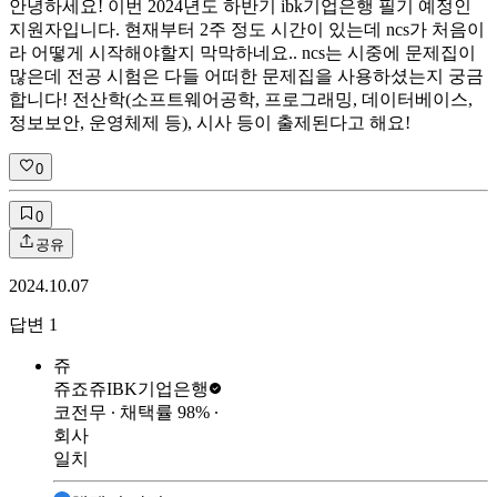
안녕하세요! 이번 2024년도 하반기 ibk기업은행 필기 예정인
지원자입니다. 현재부터 2주 정도 시간이 있는데 ncs가 처음이
라 어떻게 시작해야할지 막막하네요.. ncs는 시중에 문제집이
많은데 전공 시험은 다들 어떠한 문제집을 사용하셨는지 궁금
합니다! 전산학(소프트웨어공학, 프로그래밍, 데이터베이스,
정보보안, 운영체제 등), 시사 등이 출제된다고 해요!
0
0
공유
2024.10.07
답변
1
쥬
쥬죠쥬
IBK기업은행
코전무
∙ 채택률
98
%
∙
회사
일치