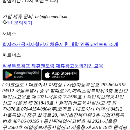
점심시간 : 12시 30분 ~ 14시
기업 제휴 문의: help@comento.kr
1:1 문의하기
서비스
회사소개
공지사항
인재 채용
제휴 대학 인증
코멘토픽 소개
파트너스
직무부트캠프 제휴
멘토링 제휴
광고문의
기업 교육
(주)코멘토ㅣ대표이사 이재성ㅣ사업자등록번호 487-86-00195
04512 서울특별시 중구 칠패로 28, 메리츠강북타워 3층
통신판
매업신고번호 제 2021-서울중구-2580호ㅣ직업정보제공사업
신고
서울청 제 2018-19호ㅣ원격평생교육시설신고 제 원
격-376호
070-4154-0804
(주)코멘토ㅣ대표이사 이재성
04512
서울특별시 중구 칠패로 28, 메리츠강북타워 3층
사업자등록
번호 487-86-00195ㅣ통신판매업신고번호 제 2021-서울중
구-2580호
직업정보제공사업신고 서울청 제 2018-19호
원격평