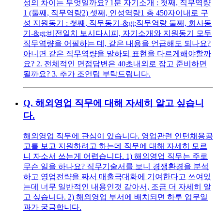
성의 차이는 무엇일까요? 1분 자기소개 : 첫째, 직무역량
1 (둘째, 직무역량2) 셋째, 인성역량1 총 450자이내로 구
성 지원동기 : 첫째, 직무동기-&gt;직무역량 둘째, 회사동
기-&gt;비전일치 보시다시피, 자기소개와 지원동기 모두
직무역량을 어필하는 데, 같은 내용을 언급해도 되나요?
아니면 같은 직무역량을 말하되 표현을 다르게해야할까
요? 2. 전체적인 면접답변은 40초내외로 잡고 준비하면
될까요? 3. 추가 조언팁 부탁드립니다.
Q.
해외영업 직무에 대해 자세히 알고 싶습니
다.
해외영업 직무에 관심이 있습니다. 영업관련 인턴채용공
고를 보고 지원하려고 하는데 직무에 대해 자세히 모르
니 자소서 쓰는게 어렵습니다. 1) 해외영업 직무는 주로
무슨 일을 하나요? 직무기술서를 보니 경쟁환경을 분석
하고 영업전략을 짜서 매출극대화에 기여한다고 쓰여있
는데 너무 일반적인 내용인것 같아서, 조금 더 자세히 알
고 싶습니다. 2) 해외영업 부서에 배치되면 하루 업무일
과가 궁금합니다.