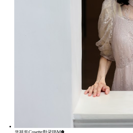
코제트Cosette
한국IBM