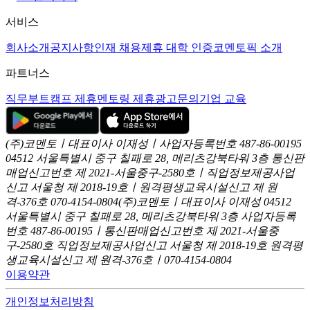
서비스
회사소개
공지사항
인재 채용
제휴 대학 인증
코멘토픽 소개
파트너스
직무부트캠프 제휴
멘토링 제휴
광고문의
기업 교육
(주)코멘토ㅣ대표이사 이재성ㅣ사업자등록번호 487-86-00195
04512 서울특별시 중구 칠패로 28, 메리츠강북타워 3층
통신판
매업신고번호 제 2021-서울중구-2580호ㅣ직업정보제공사업
신고
서울청 제 2018-19호ㅣ원격평생교육시설신고 제 원
격-376호
070-4154-0804
(주)코멘토ㅣ대표이사 이재성
04512
서울특별시 중구 칠패로 28, 메리츠강북타워 3층
사업자등록
번호 487-86-00195ㅣ통신판매업신고번호 제 2021-서울중
구-2580호
직업정보제공사업신고 서울청 제 2018-19호
원격평
생교육시설신고 제 원격-376호ㅣ070-4154-0804
이용약관
개인정보처리방침