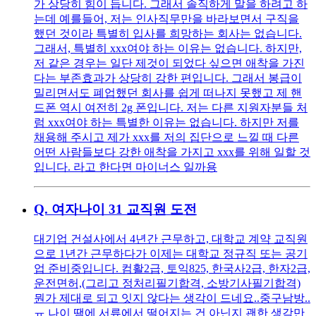
가 상당히 힘이 듭니다. 그래서 솔직하게 말을 하려고 하
는데 예를들어, 저는 인사직무만을 바라보면서 구직을
했던 것이라 특별히 입사를 희망하는 회사는 없습니다.
그래서, 특별히 xxx여야 하는 이유는 없습니다. 하지만,
저 같은 경우는 일단 제것이 되었다 싶으면 애착을 가진
다는 부존효과가 상당히 강한 편입니다. 그래서 봉급이
밀리면서도 폐업했던 회사를 쉽게 떠나지 못했고 제 핸
드폰 역시 여전히 2g 폰입니다. 저는 다른 지원자분들 처
럼 xxx여야 하는 특별한 이유는 없습니다. 하지만 저를
채용해 주시고 제가 xxx를 저의 집단으로 느낄 때 다른
어떤 사람들보다 강한 애착을 가지고 xxx를 위해 일할 것
입니다. 라고 한다면 마이너스 일까용
Q.
여자나이 31 교직원 도전
대기업 건설사에서 4년간 근무하고, 대학교 계약 교직원
으로 1년간 근무하다가 이제는 대학교 정규직 또는 공기
업 준비중입니다. 컴활2급, 토익825, 한국사2급, 한자2급,
운전면허,(그리고 정처리필기합격, 소방기사필기합격)
뭔가 제대로 되고 잇지 않다는 생각이 드네요..중구남방..
ㅠ 나이 땜에 서류에서 떨어지는 건 아닌지 괜한 생각만