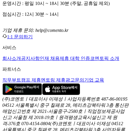
운영시간 : 평일 10시 ~ 18시 30분 (주말, 공휴일 제외)
점심시간 : 12시 30분 ~ 14시
기업 제휴 문의: help@comento.kr
1:1 문의하기
서비스
회사소개
공지사항
인재 채용
제휴 대학 인증
코멘토픽 소개
파트너스
직무부트캠프 제휴
멘토링 제휴
광고문의
기업 교육
(주)코멘토ㅣ대표이사 이재성ㅣ사업자등록번호 487-86-00195
04512 서울특별시 중구 칠패로 28, 메리츠강북타워 3층
통신판
매업신고번호 제 2021-서울중구-2580호ㅣ직업정보제공사업
신고
서울청 제 2018-19호ㅣ원격평생교육시설신고 제 원
격-376호
070-4154-0804
(주)코멘토ㅣ대표이사 이재성
04512
서울특별시 중구 칠패로 28, 메리츠강북타워 3층
사업자등록