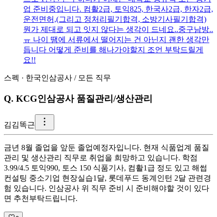
업 준비중입니다. 컴활2급, 토익825, 한국사2급, 한자2급,
운전면허,(그리고 정처리필기합격, 소방기사필기합격)
뭔가 제대로 되고 잇지 않다는 생각이 드네요..중구남방..
ㅠ 나이 땜에 서류에서 떨어지는 건 아닌지 괜한 생각만
듭니다 어떻게 준비를 해나가야할지 조언 부탁드릴게
요!!
스펙
·
한국인삼공사
/
모든 직무
Q.
KCG인삼공사 품질관리/생산관리
김
김똑근
금년 8월 졸업을 앞둔 졸업예정자입니다. 현재 식품업계 품질
관리 및 생산관리 직무로 취업을 희망하고 있습니다. 학점
3.99/4.5 토익990, 토스 150 식품기사, 컴활1급 정도 있고 해썹
컨설팅 중소기업 현장실습1달, 롯데푸드 동계인턴 2달 관련경
험 있습니다. 인삼공사 위 직무 준비 시 준비해야할 것이 있다
면 추천부탁드립니다.