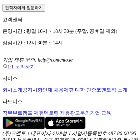
현직자에게 질문하기
고객센터
운영시간 : 평일 10시 ~ 18시 30분 (주말, 공휴일 제외)
점심시간 : 12시 30분 ~ 14시
기업 제휴 문의: help@comento.kr
1:1 문의하기
서비스
회사소개
공지사항
인재 채용
제휴 대학 인증
코멘토픽 소개
파트너스
직무부트캠프 제휴
멘토링 제휴
광고문의
기업 교육
(주)코멘토ㅣ대표이사 이재성ㅣ사업자등록번호 487-86-00195
04512 서울특별시 중구 칠패로 28, 메리츠강북타워 3층
통신판