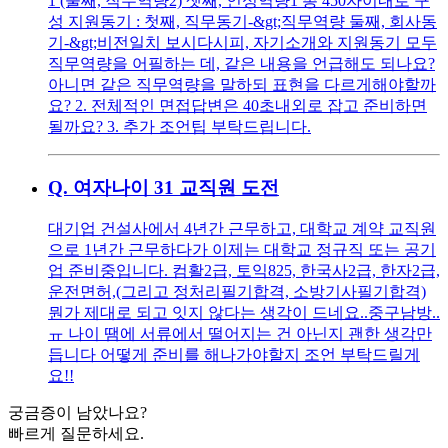
1 (둘째, 직무역량2) 셋째, 인성역량1 총 450자이내로 구
성 지원동기 : 첫째, 직무동기-&gt;직무역량 둘째, 회사동
기-&gt;비전일치 보시다시피, 자기소개와 지원동기 모두
직무역량을 어필하는 데, 같은 내용을 언급해도 되나요?
아니면 같은 직무역량을 말하되 표현을 다르게해야할까
요? 2. 전체적인 면접답변은 40초내외로 잡고 준비하면
될까요? 3. 추가 조언팁 부탁드립니다.
Q.
여자나이 31 교직원 도전
대기업 건설사에서 4년간 근무하고, 대학교 계약 교직원
으로 1년간 근무하다가 이제는 대학교 정규직 또는 공기
업 준비중입니다. 컴활2급, 토익825, 한국사2급, 한자2급,
운전면허,(그리고 정처리필기합격, 소방기사필기합격)
뭔가 제대로 되고 잇지 않다는 생각이 드네요..중구남방..
ㅠ 나이 땜에 서류에서 떨어지는 건 아닌지 괜한 생각만
듭니다 어떻게 준비를 해나가야할지 조언 부탁드릴게
요!!
궁금증이 남았나요?
빠르게 질문하세요.