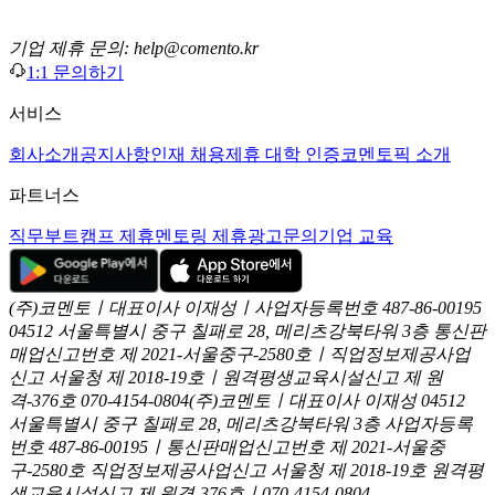
기업 제휴 문의: help@comento.kr
1:1 문의하기
서비스
회사소개
공지사항
인재 채용
제휴 대학 인증
코멘토픽 소개
파트너스
직무부트캠프 제휴
멘토링 제휴
광고문의
기업 교육
(주)코멘토ㅣ대표이사 이재성ㅣ사업자등록번호 487-86-00195
04512 서울특별시 중구 칠패로 28, 메리츠강북타워 3층
통신판
매업신고번호 제 2021-서울중구-2580호ㅣ직업정보제공사업
신고
서울청 제 2018-19호ㅣ원격평생교육시설신고 제 원
격-376호
070-4154-0804
(주)코멘토ㅣ대표이사 이재성
04512
서울특별시 중구 칠패로 28, 메리츠강북타워 3층
사업자등록
번호 487-86-00195ㅣ통신판매업신고번호 제 2021-서울중
구-2580호
직업정보제공사업신고 서울청 제 2018-19호
원격평
생교육시설신고 제 원격-376호ㅣ070-4154-0804