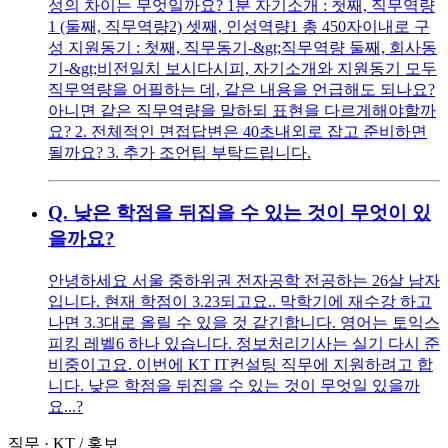
성의 차이는 무엇일까요? 1분 자기소개 : 첫째, 직무역량
1 (둘째, 직무역량2) 셋째, 인성역량1 총 450자이내로 구
성 지원동기 : 첫째, 직무동기-&gt;직무역량 둘째, 회사동
기-&gt;비전일치 보시다시피, 자기소개와 지원동기 모두
직무역량을 어필하는 데, 같은 내용을 언급해도 되나요?
아니면 같은 직무역량을 말하되 표현을 다르게해야할까
요? 2. 전체적인 면접답변은 40초내외로 잡고 준비하면
될까요? 3. 추가 조언팁 부탁드립니다.
Q.
낮은 학점을 뒤집을 수 있는 것이 무엇이 있
을까요?
안녕하세요 서울 중하위권 전자공학 전공하는 26살 남자
입니다. 현재 학점이 3.23되고요.. 막학기에 재수강 하고
나면 3.3대로 올릴 수 있을 것 같긴합니다. 영어는 토익스
피킹 레벨6 하나 있습니다. 정보처리기사는 실기 다시 준
비중이고요. 이번에 KT IT컨설팅 직무에 지원하려고 합
니다. 낮은 학점을 뒤집을 수 있는 것이 무엇일 있을까
요...?
직무
·
KT
/
홍보