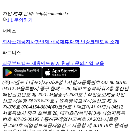
기업 제휴 문의: help@comento.kr
1:1 문의하기
서비스
회사소개
공지사항
인재 채용
제휴 대학 인증
코멘토픽 소개
파트너스
직무부트캠프 제휴
멘토링 제휴
광고문의
기업 교육
(주)코멘토ㅣ대표이사 이재성ㅣ사업자등록번호 487-86-00195
04512 서울특별시 중구 칠패로 28, 메리츠강북타워 3층
통신판
매업신고번호 제 2021-서울중구-2580호ㅣ직업정보제공사업
신고
서울청 제 2018-19호ㅣ원격평생교육시설신고 제 원
격-376호
070-4154-0804
(주)코멘토ㅣ대표이사 이재성
04512
서울특별시 중구 칠패로 28, 메리츠강북타워 3층
사업자등록
번호 487-86-00195ㅣ통신판매업신고번호 제 2021-서울중
구-2580호
직업정보제공사업신고 서울청 제 2018-19호
원격평