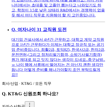
이 있습니다. 생산직에 4년제 대졸 뽑을까요? 어디 커뮤
니티에서는 초대졸 및 고졸만 뽑는다고 나와있기도 하
고, 학점이 3.5로 낮은 상태라 R&D에서는 경쟁력이 없을
듯 해서 어디 직무로 지원해야 할 지 고민중입니다.
Q.
여자나이 31 교직원 도전
대기업 건설사에서 4년간 근무하고, 대학교 계약 교직원
으로 1년간 근무하다가 이제는 대학교 정규직 또는 공기
업 준비중입니다. 컴활2급, 토익825, 한국사2급, 한자2급,
운전면허,(그리고 정처리필기합격, 소방기사필기합격)
뭔가 제대로 되고 잇지 않다는 생각이 드네요..중구남방..
ㅠ 나이 땜에 서류에서 떨어지는 건 아닌지 괜한 생각만
듭니다 어떻게 준비를 해나가야할지 조언 부탁드릴게
요!!
회사/산업
·
KT&G
/
모든 직무
Q.
KT&G 신원조회 하나요?
자
자소서화공