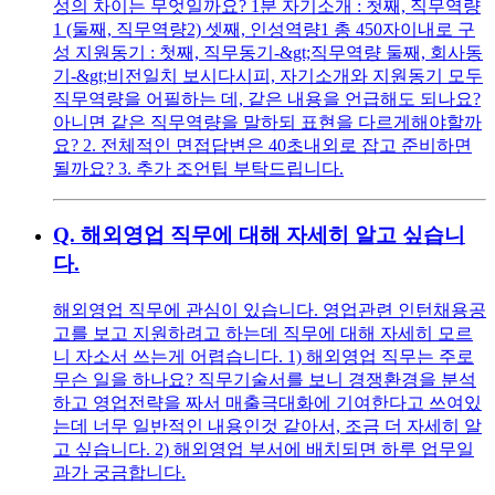
성의 차이는 무엇일까요? 1분 자기소개 : 첫째, 직무역량
1 (둘째, 직무역량2) 셋째, 인성역량1 총 450자이내로 구
성 지원동기 : 첫째, 직무동기-&gt;직무역량 둘째, 회사동
기-&gt;비전일치 보시다시피, 자기소개와 지원동기 모두
직무역량을 어필하는 데, 같은 내용을 언급해도 되나요?
아니면 같은 직무역량을 말하되 표현을 다르게해야할까
요? 2. 전체적인 면접답변은 40초내외로 잡고 준비하면
될까요? 3. 추가 조언팁 부탁드립니다.
Q.
해외영업 직무에 대해 자세히 알고 싶습니
다.
해외영업 직무에 관심이 있습니다. 영업관련 인턴채용공
고를 보고 지원하려고 하는데 직무에 대해 자세히 모르
니 자소서 쓰는게 어렵습니다. 1) 해외영업 직무는 주로
무슨 일을 하나요? 직무기술서를 보니 경쟁환경을 분석
하고 영업전략을 짜서 매출극대화에 기여한다고 쓰여있
는데 너무 일반적인 내용인것 같아서, 조금 더 자세히 알
고 싶습니다. 2) 해외영업 부서에 배치되면 하루 업무일
과가 궁금합니다.