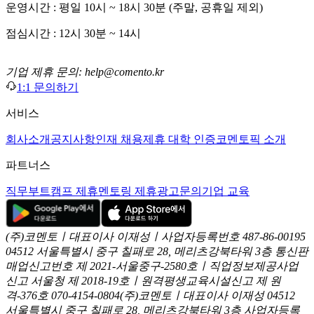
운영시간 : 평일 10시 ~ 18시 30분 (주말, 공휴일 제외)
점심시간 : 12시 30분 ~ 14시
기업 제휴 문의: help@comento.kr
1:1 문의하기
서비스
회사소개
공지사항
인재 채용
제휴 대학 인증
코멘토픽 소개
파트너스
직무부트캠프 제휴
멘토링 제휴
광고문의
기업 교육
(주)코멘토ㅣ대표이사 이재성ㅣ사업자등록번호 487-86-00195
04512 서울특별시 중구 칠패로 28, 메리츠강북타워 3층
통신판
매업신고번호 제 2021-서울중구-2580호ㅣ직업정보제공사업
신고
서울청 제 2018-19호ㅣ원격평생교육시설신고 제 원
격-376호
070-4154-0804
(주)코멘토ㅣ대표이사 이재성
04512
서울특별시 중구 칠패로 28, 메리츠강북타워 3층
사업자등록