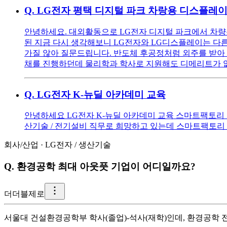
Q.
LG전자 평택 디지털 파크 차랑용 디스플레이
안녕하세요. 대외활동으로 LG전자 디지털 파크에서 차량
된 지금 다시 생각해보니 LG전자와 LG디스플레이는 다
가질 않아 질문드립니다. 반도체 후공정처럼 외주를 받아 
채를 진행하던데 물리학과 학사로 지원해도 디메리트가 
Q.
LG전자 K-뉴딜 아카데미 교육
안녕하세요 LG전자 K-뉴딜 아카데미 교육 스마트팩토리 
산기술 / 전기설비 직무로 희망하고 있는데 스마트팩토리 3
회사/산업
·
LG전자
/
생산기술
Q.
환경공학 최대 아웃풋 기업이 어디일까요?
더
더블제로
서울대 건설환경공학부 학사(졸업)-석사(재학)인데, 환경공학 