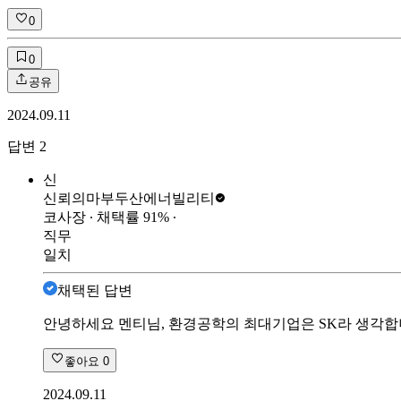
0
0
공유
2024.09.11
답변
2
신
신뢰의마부
두산에너빌리티
코사장
∙ 채택률
91
%
∙
직무
일치
채택된 답변
안녕하세요 멘티님, 환경공학의 최대기업은 SK라 생각합
좋아요
0
2024.09.11