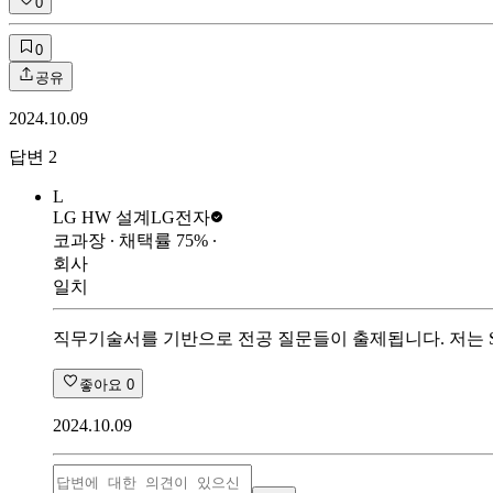
0
0
공유
2024.10.09
답변
2
L
LG HW 설계
LG전자
코과장
∙ 채택률
75
%
∙
회사
일치
직무기술서를 기반으로 전공 질문들이 출제됩니다. 저는 S
좋아요
0
2024.10.09