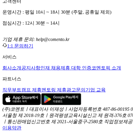
고객센터
운영시간 : 평일 10시 ~ 18시 30분 (주말, 공휴일 제외)
점심시간 : 12시 30분 ~ 14시
기업 제휴 문의: help@comento.kr
1:1 문의하기
서비스
회사소개
공지사항
인재 채용
제휴 대학 인증
코멘토픽 소개
파트너스
직무부트캠프 제휴
멘토링 제휴
광고문의
기업 교육
(주)코멘토ㅣ대표이사 이재성ㅣ사업자등록번호 487-86-00195
서울청 제 2018-19호ㅣ원격평생교육시설신고 제 원격-376호
07
ㅣ통신판매업신고번호 제 2021-서울중구-2580호
직업정보제공사업
이용약관