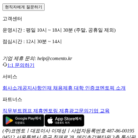
현직자에게 질문하기
고객센터
운영시간 : 평일 10시 ~ 18시 30분 (주말, 공휴일 제외)
점심시간 : 12시 30분 ~ 14시
기업 제휴 문의: help@comento.kr
1:1 문의하기
서비스
회사소개
공지사항
인재 채용
제휴 대학 인증
코멘토픽 소개
파트너스
직무부트캠프 제휴
멘토링 제휴
광고문의
기업 교육
(주)코멘토ㅣ대표이사 이재성ㅣ사업자등록번호 487-86-00195
04512 서울특별시 중구 칠패로 28, 메리츠강북타워 3층
통신판