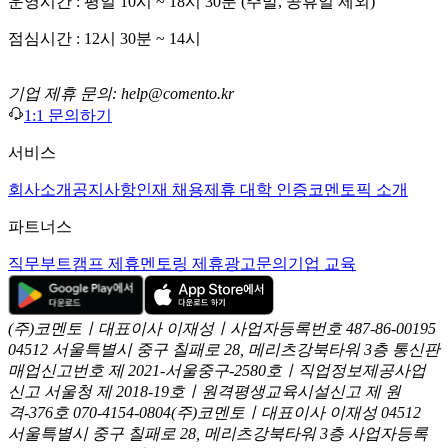
운영시간 : 평일 10시 ~ 18시 30분 (주말, 공휴일 제외)
점심시간 : 12시 30분 ~ 14시
기업 제휴 문의: help@comento.kr
1:1 문의하기
서비스
회사소개
공지사항
인재 채용
제휴 대학 인증
코멘토픽 소개
파트너스
직무부트캠프 제휴
멘토링 제휴
광고문의
기업 교육
(주)코멘토ㅣ대표이사 이재성ㅣ사업자등록번호 487-86-00195
04512 서울특별시 중구 칠패로 28, 메리츠강북타워 3층
통신판
매업신고번호 제 2021-서울중구-2580호ㅣ직업정보제공사업
신고
서울청 제 2018-19호ㅣ원격평생교육시설신고 제 원
격-376호
070-4154-0804
(주)코멘토ㅣ대표이사 이재성
04512
서울특별시 중구 칠패로 28, 메리츠강북타워 3층
사업자등록