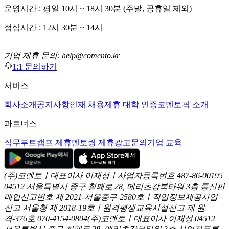
운영시간 : 평일 10시 ~ 18시 30분 (주말, 공휴일 제외)
점심시간 : 12시 30분 ~ 14시
기업 제휴 문의: help@comento.kr
1:1 문의하기
서비스
회사소개
공지사항
인재 채용
제휴 대학 인증
코멘토픽 소개
파트너스
직무부트캠프 제휴
멘토링 제휴
광고문의
기업 교육
(주)코멘토ㅣ대표이사 이재성ㅣ사업자등록번호 487-86-00195
04512 서울특별시 중구 칠패로 28, 메리츠강북타워 3층
통신판
매업신고번호 제 2021-서울중구-2580호ㅣ직업정보제공사업
신고
서울청 제 2018-19호ㅣ원격평생교육시설신고 제 원
격-376호
070-4154-0804
(주)코멘토ㅣ대표이사 이재성
04512