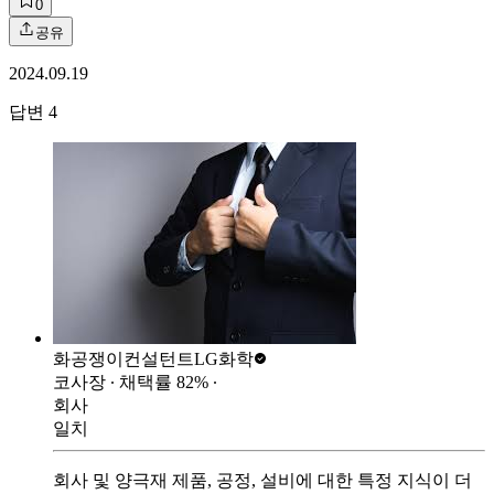
0
공유
2024.09.19
답변
4
화공쟁이컨설턴트
LG화학
코사장
∙ 채택률
82
%
∙
회사
일치
회사 및 양극재 제품, 공정, 설비에 대한 특정 지식이 더