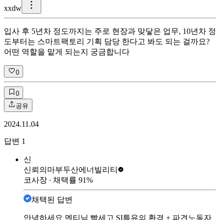
x
xdw
입사 후 5년차 정도까지는 주로 현장과 맞닿은 업무, 10년차 정
도부터는 스마트팩토리 기획 담당 한다고 봐도 되는 걸까요?
어떤 역할을 맡게 되는지 궁금합니다
0
0
공유
2024.11.04
답변
1
신
신뢰의마부
두산에너빌리티
코사장
∙ 채택률
91
%
채택된 답변
안녕하세요 멘티님 빡세고 SI특유의 환경 + 파견노동자