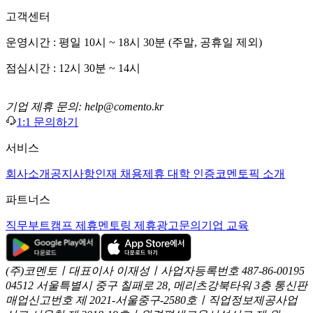
고객센터
운영시간 : 평일 10시 ~ 18시 30분 (주말, 공휴일 제외)
점심시간 : 12시 30분 ~ 14시
기업 제휴 문의: help@comento.kr
1:1 문의하기
서비스
회사소개
공지사항
인재 채용
제휴 대학 인증
코멘토픽 소개
파트너스
직무부트캠프 제휴
멘토링 제휴
광고문의
기업 교육
(주)코멘토ㅣ대표이사 이재성ㅣ사업자등록번호 487-86-00195
04512 서울특별시 중구 칠패로 28, 메리츠강북타워 3층
통신판
매업신고번호 제 2021-서울중구-2580호ㅣ직업정보제공사업