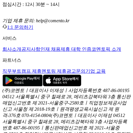
점심시간 : 12시 30분 ~ 14시
기업 제휴 문의: help@comento.kr
1:1 문의하기
서비스
회사소개
공지사항
인재 채용
제휴 대학 인증
코멘토픽 소개
파트너스
직무부트캠프 제휴
멘토링 제휴
광고문의
기업 교육
(주)코멘토ㅣ대표이사 이재성ㅣ사업자등록번호 487-86-00195
04512 서울특별시 중구 칠패로 28, 메리츠강북타워 3층
통신판
매업신고번호 제 2021-서울중구-2580호ㅣ직업정보제공사업
신고
서울청 제 2018-19호ㅣ원격평생교육시설신고 제 원
격-376호
070-4154-0804
(주)코멘토ㅣ대표이사 이재성
04512
서울특별시 중구 칠패로 28, 메리츠강북타워 3층
사업자등록
번호 487-86-00195ㅣ통신판매업신고번호 제 2021-서울중