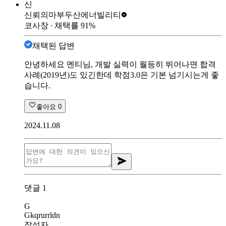
신
신뢰의마부
두산에너빌리티
코사장
∙ 채택률
91
%
채택된 답변
안녕하세요 멘티님, 개발 실력이 월등히 뛰어나면 합격
사례(2019년)도 있긴한데 학점3.0은 기본 넘기시는게 좋
습니다.
좋아요
0
2024.11.08
댓글
1
G
Gkqrurrldn
작성자