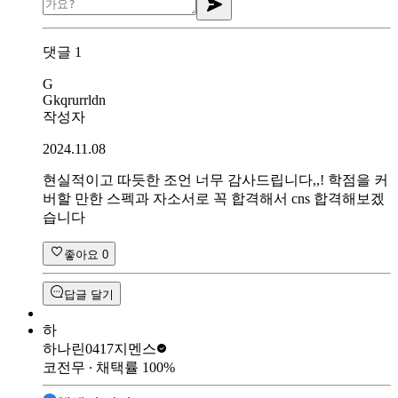
댓글
1
G
Gkqrurrldn
작성자
2024.11.08
현실적이고 따듯한 조언 너무 감사드립니다,,! 학점을 커
버할 만한 스펙과 자소서로 꼭 합격해서 cns 합격해보겠
습니다
좋아요
0
답글 달기
하
하나린0417
지멘스
코전무
∙ 채택률
100
%