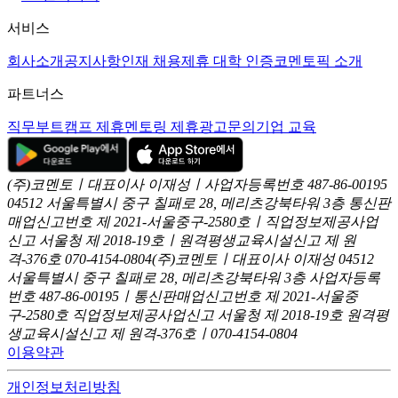
서비스
회사소개
공지사항
인재 채용
제휴 대학 인증
코멘토픽 소개
파트너스
직무부트캠프 제휴
멘토링 제휴
광고문의
기업 교육
(주)코멘토ㅣ대표이사 이재성ㅣ사업자등록번호 487-86-00195
04512 서울특별시 중구 칠패로 28, 메리츠강북타워 3층
통신판
매업신고번호 제 2021-서울중구-2580호ㅣ직업정보제공사업
신고
서울청 제 2018-19호ㅣ원격평생교육시설신고 제 원
격-376호
070-4154-0804
(주)코멘토ㅣ대표이사 이재성
04512
서울특별시 중구 칠패로 28, 메리츠강북타워 3층
사업자등록
번호 487-86-00195ㅣ통신판매업신고번호 제 2021-서울중
구-2580호
직업정보제공사업신고 서울청 제 2018-19호
원격평
생교육시설신고 제 원격-376호ㅣ070-4154-0804
이용약관
개인정보처리방침