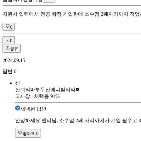
지원서 입력에서 전공 학점 기입란에 소수점 2째자리까지 적었
0
0
공유
2024.09.15
답변
6
신
신뢰의마부
두산에너빌리티
코사장
∙ 채택률
91
%
채택된 답변
안녕하세요 멘티님, 소수점 2째 자리까지가 기입 필수고 
좋아요
0