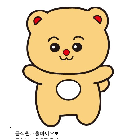
곰직원
대웅바이오