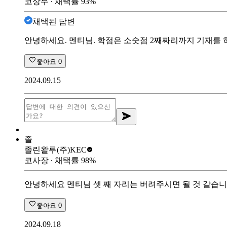
코상무
∙ 채택률
93
%
채택된 답변
안녕하세요. 멘티님. 학점은 소숫점 2째짜리까지 기재를 
좋아요
0
2024.09.15
졸
졸린왈루
(주)KEC
코사장
∙ 채택률
98
%
안녕하세요 멘티님 셋 째 자리는 버려주시면 될 것 같습니
좋아요
0
2024.09.18