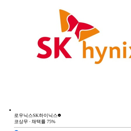
로우닉스
SK하이닉스
코상무
∙ 채택률
75
%