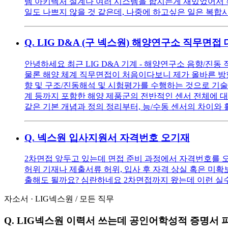
템 아키텍처 설계나 여러 시스템을 합치는게 재밌었어서 
일도 나쁘지 않을 것 같은데, 나중에 하고싶은 일은 복합
Q.
LIG D&A (구 넥스원) 해양연구소 직무면접
안녕하세요 최근 LIG D&A 기계 - 해양연구소 음향/진
물론 해양 체계 직무면접이 처음이다보니 제가 올바른 방향으
향 및 구조/진동해석 및 시험평가를 수행하는 것으로 기
계 등까지 포함한 해양 제품군의 전반적인 센서 전체에 대해
같은 기본 개념과 정의 정리부터, 능/수동 센서의 차이와
Q.
넥스원 입사지원서 자격번호 오기재
2차면접 앞두고 있는데 면접 준비 과정에서 자격번호를 오
허위 기재나 제출서류 허위, 입사 후 자격 상실 혹은 미확
출해도 될까요? 심란하네요 2차면접까지 왔는데 이런 실수를
자소서
·
LIG넥스원
/
모든 직무
Q.
LIG넥스원 이력서 쓰는데 공인어학성적 증명서 