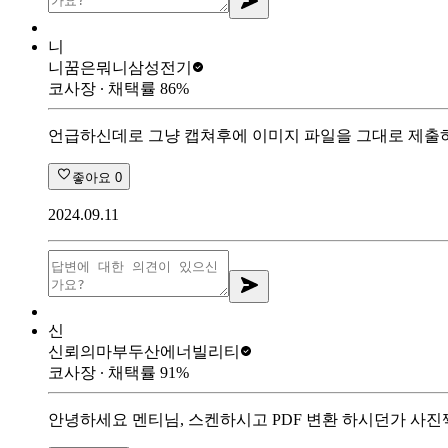
니
니꿈은뭐니
삼성전기
코사장
∙ 채택률
86
%
언급하신데로 그냥 캡쳐후에 이미지 파일을 그대로 제출
좋아요
0
2024.09.11
신
신뢰의마부
두산에너빌리티
코사장
∙ 채택률
91
%
안녕하세요 멘티님, 스켄하시고 PDF 변환 하시던가 사진찍어