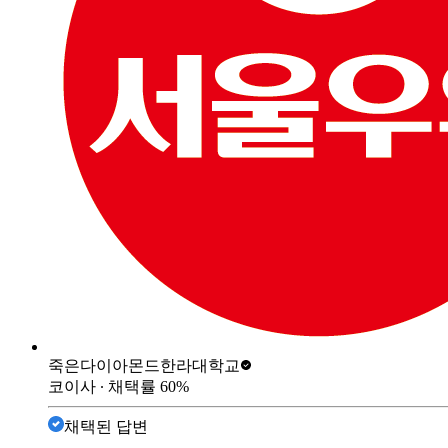
죽은다이아몬드
한라대학교
코이사
∙ 채택률
60
%
채택된 답변