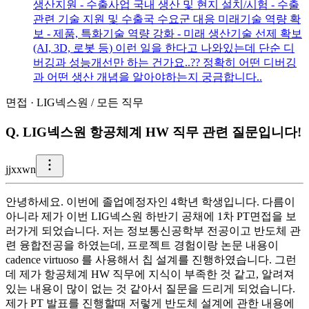
생산지원 - 수출사업 국내 생산 및 현지 설치/시험 - 수출
관련 기술 지원 및 수출국 수요군 대응 미래기술 역량 확
보 - 제품, 특화기술 역량 강화 - 미래 생산기술 선제 확보
(AI, 3D, 로봇 등) 이런 일을 한다고 나와있는데 단순 디
버깅과 성능개선만 하는 건가요..?? 정확히 어떤 디버깅
과 어떤 생산 개념을 알아야하는지 궁금합니다..
면접
·
LIG넥스원
/
모든 직무
Q.
LIG넥스원 항공체계 HW 직무 관련 질문입니다!
j
jxxwn
안녕하세요. 이번에 졸업예정자인 4학년 학생입니다. 다름이
아니라 제가 이번 LIG넥스원 하반기 공채에 1차 PT면접을 보
러가게 되었습니다. 저는 정보통신공학부 전공이고 반도체 관
련 융합전공을 하였는데, 프로젝트 경험이랑 논문 내용이
cadence virtuoso 를 사용해서 칩 설계를 진행하였습니다. 그런
데 제가 항공체계 HW 직무에 지식이 부족한 것 같고, 알려져
있는 내용이 많이 없는 것 같아서 질문을 드리게 되었습니다.
제가 PT 발표를 진행할때 저렇게 반도체 설계에 관한 내용에