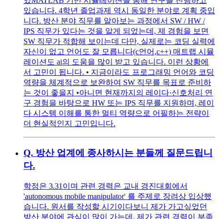
있MATLAB 기반 시뮬레이션을 통해 연구를 진행하고
있습니다. 4학년 졸업과제 역시 동일한 분야로 계획 중입
니다. 방산 분야 직무를 알아보는 과정에서 SW / HW /
IPS 직무가 있다는 것을 알게 되었는데, 제 경험을 보면
SW 직무가 적합해 보이는데 다만, 실제로는 코딩 실력에
자신이 없고 언어도 잘 모릅니다(c언어,c++) 매트랩 시뮬
레이션도 ai의 도움을 많이 받고 있습니다. 이런 상황에
서 고민이 됩니다. • 지금이라도 프로그래밍 언어와 코딩
역량을 체계적으로 보완하여 SW 직무를 목표로 준비하
는 것이 좋을지 •아니면 현재까지의 레이다·신호처리 연
구 경험을 바탕으로 HW 또는 IPS 직무를 지원하며, 레이
다 시스템 이해를 통한 멀티 역량으로 어필하는 전략이
더 현실적인지 고민입니다.
Q.
방산 업계에 종사하시는 분들께 질문드립니
다.
학점은 3.31이며 관련 경력은 교내 경진대회에서
'autonomous mobile manipulator' 를 주제로 장려상 입상했
습니다. 원서를 작성할 시기이다보니 제가 가고싶었던
방산 분야에 관심이 많이 가는데, 제가 관련 경력이 부족