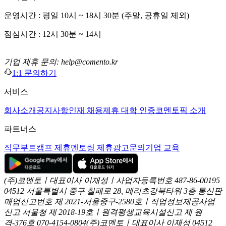
운영시간 : 평일 10시 ~ 18시 30분 (주말, 공휴일 제외)
점심시간 : 12시 30분 ~ 14시
기업 제휴 문의: help@comento.kr
1:1 문의하기
서비스
회사소개
공지사항
인재 채용
제휴 대학 인증
코멘토픽 소개
파트너스
직무부트캠프 제휴
멘토링 제휴
광고문의
기업 교육
(주)코멘토ㅣ대표이사 이재성ㅣ사업자등록번호 487-86-00195
04512 서울특별시 중구 칠패로 28, 메리츠강북타워 3층
통신판
매업신고번호 제 2021-서울중구-2580호ㅣ직업정보제공사업
신고
서울청 제 2018-19호ㅣ원격평생교육시설신고 제 원
격-376호
070-4154-0804
(주)코멘토ㅣ대표이사 이재성
04512