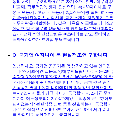
성의 차이는 무엇일까요? 1분 자기소개 : 첫째, 직무역량
1 (둘째, 직무역량2) 셋째, 인성역량1 총 450자이내로 구
성 지원동기 : 첫째, 직무동기-&gt;직무역량 둘째, 회사동
기-&gt;비전일치 보시다시피, 자기소개와 지원동기 모두
직무역량을 어필하는 데, 같은 내용을 언급해도 되나요?
아니면 같은 직무역량을 말하되 표현을 다르게해야할까
요? 2. 전체적인 면접답변은 40초내외로 잡고 준비하면
될까요? 3. 추가 조언팁 부탁드립니다.
Q.
공기업 여자나이 등 현실적조언 구합니다
안녕하세요, 공기업 공공기관 쪽 생각하고 있는 멘티입
니다 ^^ 기초적인 질문도 양해부탁드립니다 ! 저는 28/국
숭광명 3.2/어문전공/항공사 5년 /hsk6/tsc6/토익830 에 한
국사와 컴활이 준비하려합니다. 제가 궁금한 것은 공기
업공공기관의 1.여자 나이에 대한 암묵적인 상한선이 있
는지? 입사자들의 평균 나이가 궁금합니다. 2.평균 준비
기간이 어느정도되는지? 3.관계없는 직종에 근무했어도
관계없는지? 관련직종 인턴 등을 선호하는지. 궁금합니
다 ^^ 현실적으로 전혀다른 분야에 근무하던 제가 준비
를 한다면 가능한것인지. .궁금합니다