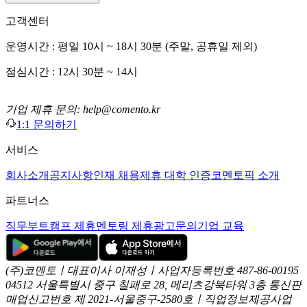
고객센터
운영시간 : 평일 10시 ~ 18시 30분 (주말, 공휴일 제외)
점심시간 : 12시 30분 ~ 14시
기업 제휴 문의: help@comento.kr
1:1 문의하기
서비스
회사소개
공지사항
인재 채용
제휴 대학 인증
코멘토픽 소개
파트너스
직무부트캠프 제휴
멘토링 제휴
광고문의
기업 교육
(주)코멘토ㅣ대표이사 이재성ㅣ사업자등록번호 487-86-00195
04512 서울특별시 중구 칠패로 28, 메리츠강북타워 3층
통신판
매업신고번호 제 2021-서울중구-2580호ㅣ직업정보제공사업