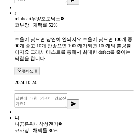
r
reinheart
우양포토닉스
코부장
∙ 채택률
52
%
수율이 낮으면 당연히 안되지요 수율이 낮으면 100개 중
90개 좋고 10개 안좋으면 1000개가되면 100개의 불량률
이지요 그래서 테스트를 통해서 최대한 defect를 줄이는
역할을 합니다
좋아요
0
2024.10.24
니
니꿈은뭐니
삼성전기
코사장
∙ 채택률
86
%