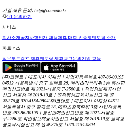
기업 제휴 문의: help@comento.kr
1:1 문의하기
서비스
회사소개
공지사항
인재 채용
제휴 대학 인증
코멘토픽 소개
파트너스
직무부트캠프 제휴
멘토링 제휴
광고문의
기업 교육
(주)코멘토ㅣ대표이사 이재성ㅣ사업자등록번호 487-86-00195
04512 서울특별시 중구 칠패로 28, 메리츠강북타워 3층
통신판
매업신고번호 제 2021-서울중구-2580호ㅣ직업정보제공사업
신고
서울청 제 2018-19호ㅣ원격평생교육시설신고 제 원
격-376호
070-4154-0804
(주)코멘토ㅣ대표이사 이재성
04512
서울특별시 중구 칠패로 28, 메리츠강북타워 3층
사업자등록
번호 487-86-00195ㅣ통신판매업신고번호 제 2021-서울중
구-2580호
직업정보제공사업신고 서울청 제 2018-19호
원격평
생교육시설신고 제 원격-376호ㅣ070-4154-0804