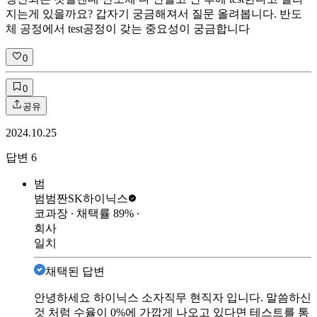
지는게 있을까요? 갑자기 궁금해져서 질문 올려봅니다. 반도
체 공정에서 test공정이 갖는 중요성이 궁금합니다
0
0
공유
2024.10.25
답변
6
범
범범짠
SK하이닉스
코과장
∙ 채택률
89
%
∙
회사
일치
채택된 답변
안녕하세요 하이닉스 소자직무 현직자 입니다. 말씀하신
것 처럼 수율이 0%에 가깝게 나오고 있다면 테스트를 통